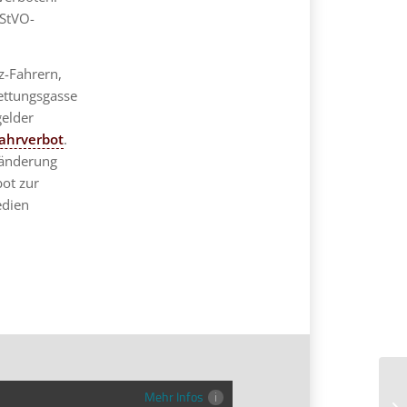
 StVO-
z-Fahrern,
ettungsgasse
elder
ahrverbot
.
länderung
bot zur
edien
Mehr Infos
Ta