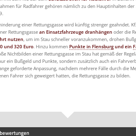
hmen für Radfahrer gehören nämlich zu den Hauptinhalten der
9.
inderung einer Rettungsgasse wird künftig strenger geahndet. Kf
einer Rettungsgasse
an Einsatzfahrzeuge dranhängen
oder die R
hrt nutzen
, um im Stau schneller voranzukommen, drohen Bußg
0 und 320 Euro
. Hinzu kommen
Punkte in Flensburg
und ein
F
oße Nichtbilden einer Rettungsgasse im Stau hat gemäß der Rege
nur ein Bußgeld und Punkte, sondern zusätzlich auch ein Fahrver
 lange geforderte Anpassung, nachdem mehrere Fälle durch die M
enen Fahrer sich geweigert hatten, die Rettungsgasse zu bilden.
bewertungen