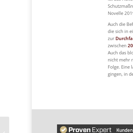
Schutzmaßna
Novelle 201
Auch die Beh
die sich in 
zur
Durchfa
zwischen
20
Auch das bl
nicht mehr 
Folge. Eine
gingen, in d
Abgasskandal – OLG Karlsruhe holt
Kunden
Gutachten zu 3-Liter-Dieselmotoren