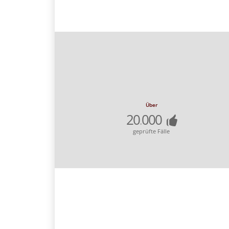
Über
20
000
.
geprüfte Fälle