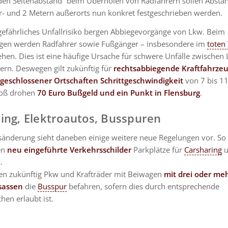
den Seitenabstand” beim Überholen von Radfahrern sollen Abstä
r- und 2 Metern außerorts nun konkret festgeschrieben werden.
 gefährliches Unfallrisiko bergen Abbiegevorgänge von Lkw. Beim
gen werden Radfahrer sowie Fußgänger – insbesondere im
toten
ehen. Dies ist eine häufige Ursache für schwere Unfälle zwischen
ern. Deswegen gilt zukünftig für
rechtsabbiegende Kraftfahrzeu
 geschlossener Ortschaften Schrittgeschwindigkeit
von 7 bis 11
toß drohen
70 Euro Bußgeld und ein Punkt in Flensburg
.
ing, Elektroautos, Busspuren
sänderung sieht daneben einige weitere neue Regelungen vor. So
en
neu eingeführte Verkehrsschilder
Parkplätze für
Carsharing
u
.
n zukünftig Pkw und Krafträder mit Beiwagen
mit drei oder me
sassen
die
Busspur
befahren, sofern dies durch entsprechende
hen erlaubt ist.