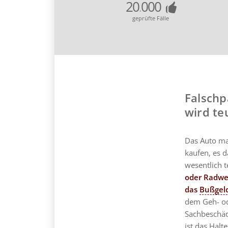
20
000
.
geprüfte Fälle
Falschp
wird te
Das Auto mal
kaufen, es d
wesentlich 
oder Radw
das
Bußgel
dem Geh- od
Sachbeschäd
ist das Hal