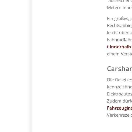
“ausreichen
Metern inne
Ein großes,
Rechtsabbie
leicht übers
Fahhradfahr
t innerhalb
einem Vers
Carshar
Die Gesetze
kennzeichn
Elektroautos
Zudem dürfe
Fahrzeugin
Verkehrszeic