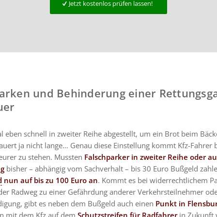
Jetzt kostenlos prüfen lassen!
arken und Behinderung einer Rettungsga
uer
 eben schnell in zweiter Reihe abgestellt, um ein Brot beim Bäck
auert ja nicht lange… Genau diese Einstellung kommt Kfz-Fahrer 
teurer zu stehen. Mussten
Falschparker in zweiter Reihe oder a
eg
bisher – abhängig vom Sachverhalt – bis 30 Euro Bußgeld zahl
d
nun auf bis zu 100 Euro an
. Kommt es bei widerrechtlichem P
er Radweg zu einer Gefährdung anderer Verkehrsteilnehmer od
igung, gibt es neben dem Bußgeld auch einen
Punkt in Flensbu
ten mit dem Kfz auf dem
Schutzstreifen für Radfahrer
in Zukunft 