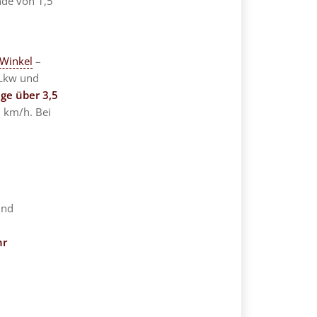
nde von 1,5
 Winkel
–
 Lkw und
ge über 3,5
 km/h. Bei
nd
hr