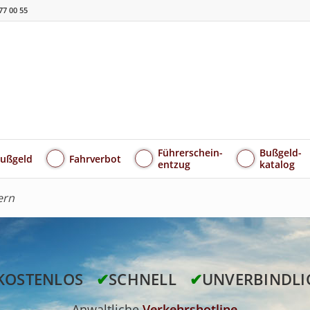
77 00 55
Führerschein-
Bußgeld-
ußgeld
Fahrverbot
entzug
katalog
ern
KOSTENLOS
✔
SCHNELL
✔
UNVERBINDLI
Anwaltliche
Verkehrshotline