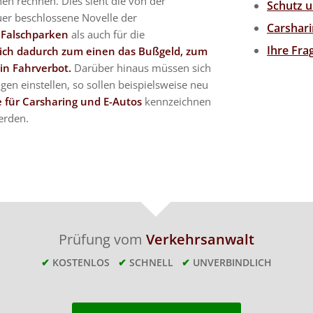
en rechnen. Dies sieht die von der
Schutz u
er beschlossene Novelle der
Carshari
s
Falschparken
als auch für die
Ihre Fr
sich dadurch zum einen das Bußgeld, zum
in Fahrverbot.
Darüber hinaus müssen sich
en einstellen, so sollen beispielsweise neu
e für Carsharing und E-Autos
kennzeichnen
erden.
Prüfung vom
Verkehrsanwalt
✔
KOSTENLOS
✔
SCHNELL
✔
UNVERBINDLICH