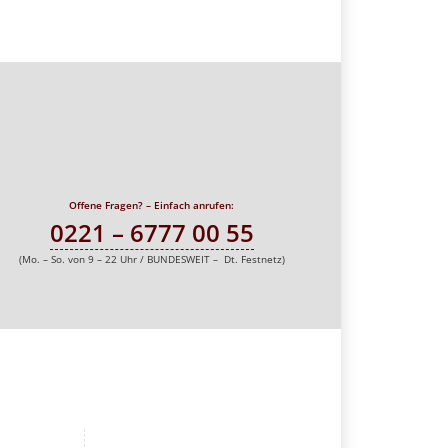
Offene Fragen? – Einfach anrufen:
0221 – 6777 00 55
(Mo. – So. von 9 – 22 Uhr / BUNDESWEIT – Dt. Festnetz)