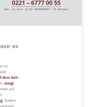
0221 – 6777 00 55
(Mo. – So. von 9 – 22 Uhr / BUNDESWEIT – Dt. Festnetz)
sse: es
er zu
bald
uf dem Geh-
en,
steigt
arken auf
er
rg
. Zudem
verboten.