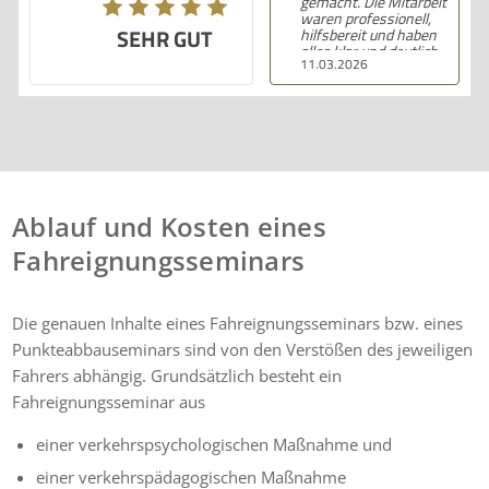
gemacht. Die Mitarbeiter
waren professionell,
SEHR GUT
hilfsbereit und haben
alles klar und deutlich
11.03.2026
erklärt. Ich bin mit der
Beratung sehr zufrieden
und kann ihre
Dienstleistungen
wärmstens empfehlen.
Ablauf und Kosten eines
Fahreignungsseminars
Die genauen Inhalte eines Fahreignungsseminars bzw. eines
Punkteabbauseminars sind von den Verstößen des jeweiligen
Fahrers abhängig. Grundsätzlich besteht ein
Fahreignungsseminar aus
einer verkehrspsychologischen Maßnahme und
einer verkehrspädagogischen Maßnahme