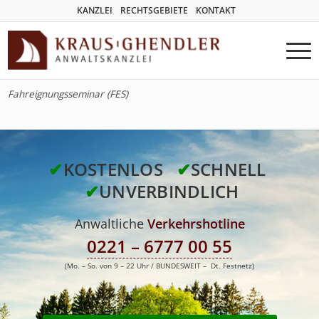
KANZLEI
RECHTSGEBIETE
KONTAKT
Fahreignungsseminar (FES)
✔
KOSTENLOS
✔
SCHNELL
✔
UNVERBINDLICH
Anwaltliche
Verkehrshotline
0221 – 6777 00 55
(Mo. – So. von 9 – 22 Uhr / BUNDESWEIT – Dt. Festnetz)