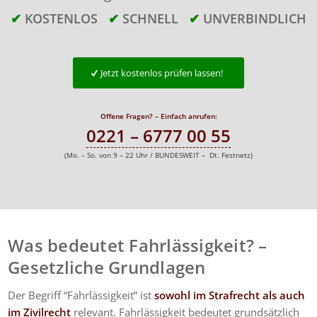
✔
KOSTENLOS
✔
SCHNELL
✔
UNVERBINDLICH
Jetzt kostenlos prüfen lassen!
Offene Fragen? – Einfach anrufen:
0221 – 6777 00 55
(Mo. – So. von 9 – 22 Uhr / BUNDESWEIT – Dt. Festnetz)
Was bedeutet Fahrlässigkeit? –
Gesetzliche Grundlagen
Der Begriff “Fahrlässigkeit” ist
sowohl im Strafrecht als auch
im Zivilrecht
relevant. Fahrlässigkeit bedeutet grundsätzlich