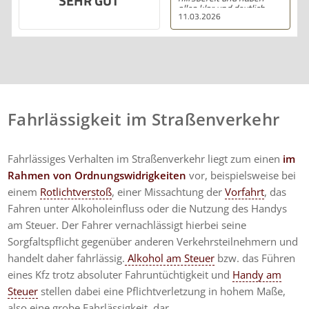
SEHR GUT
alles klar und deutlich
11.03.2026
erklärt. Ich bin mit der
Beratung sehr zufrieden
und kann ihre
Dienstleistungen
wärmstens empfehlen.
Fahrlässigkeit im Straßenverkehr
Fahrlässiges Verhalten im Straßenverkehr liegt zum einen
im
Rahmen von Ordnungswidrigkeiten
vor, beispielsweise bei
einem
Rotlichtverstoß
, einer Missachtung der
Vorfahrt
, das
Fahren unter Alkoholeinfluss oder die Nutzung des Handys
am Steuer. Der Fahrer vernachlässigt hierbei seine
Sorgfaltspflicht gegenüber anderen Verkehrsteilnehmern und
handelt daher fahrlässig.
Alkohol am Steuer
bzw. das Führen
eines Kfz trotz absoluter Fahruntüchtigkeit und
Handy am
Steuer
stellen dabei eine Pflichtverletzung in hohem Maße,
also eine grobe Fahrlässigkeit, dar.