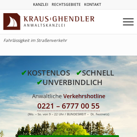
KANZLEI
RECHTSGEBIETE
KONTAKT
Fahrlässigkeit im Straßenverkehr
✔
KOSTENLOS
✔
SCHNELL
✔
UNVERBINDLICH
Anwaltliche
Verkehrshotline
0221 – 6777 00 55
(Mo. – So. von 9 – 22 Uhr / BUNDESWEIT – Dt. Festnetz)