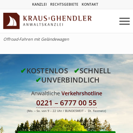
KANZLEI
RECHTSGEBIETE
KONTAKT
Offroad-Fahren mit Geländewagen
✔
KOSTENLOS
✔
SCHNELL
✔
UNVERBINDLICH
Anwaltliche
Verkehrshotline
0221 – 6777 00 55
(Mo. – So. von 9 – 22 Uhr / BUNDESWEIT – Dt. Festnetz)