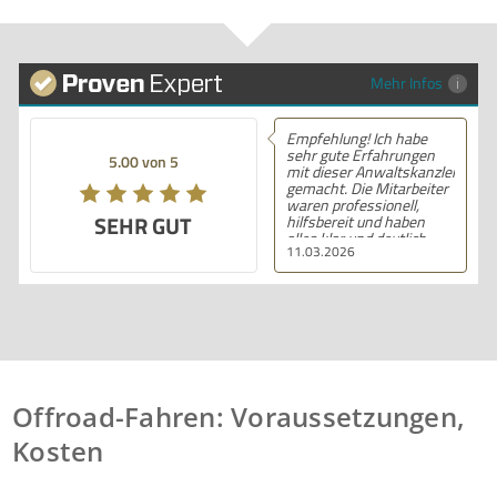
Mehr Infos
Empfehlung! Ich habe
sehr gute Erfahrungen
5.00 von 5
mit dieser Anwaltskanzlei
gemacht. Die Mitarbeiter
waren professionell,
SEHR GUT
hilfsbereit und haben
alles klar und deutlich
11.03.2026
erklärt. Ich bin mit der
Beratung sehr zufrieden
und kann ihre
Dienstleistungen
wärmstens empfehlen.
Offroad-Fahren: Voraussetzungen,
Kosten