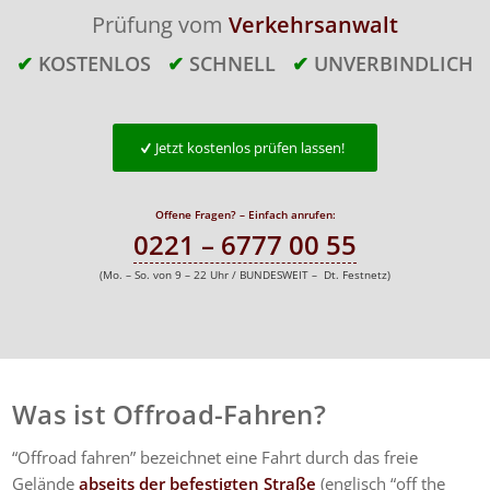
Prüfung vom
Verkehrsanwalt
✔
KOSTENLOS
✔
SCHNELL
✔
UNVERBINDLICH
Jetzt kostenlos prüfen lassen!
Offene Fragen? – Einfach anrufen:
0221 – 6777 00 55
(Mo. – So. von 9 – 22 Uhr / BUNDESWEIT – Dt. Festnetz)
Was ist Offroad-Fahren?
“Offroad fahren” bezeichnet eine Fahrt durch das freie
Gelände
abseits der befestigten Straße
(englisch “off the