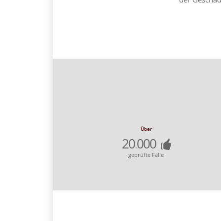
Über
20
000
.
geprüfte Fälle