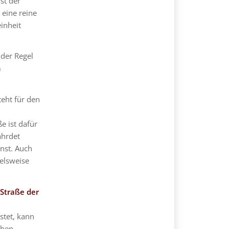
st der
 eine reine
inheit
 der Regel
n
teht für den
e ist dafür
ährdet
nst. Auch
ielsweise
 Straße der
stet, kann
hen.