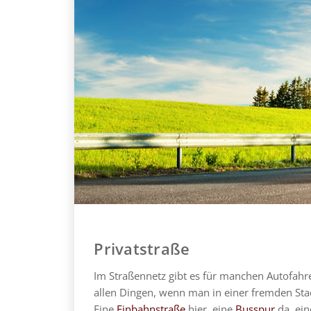
Privatstraße
Im Straßennetz gibt es für manchen Autofahr
allen Dingen, wenn man in einer fremden Stad
Eine
Einbahnstraße
hier, eine
Busspur
da, ein