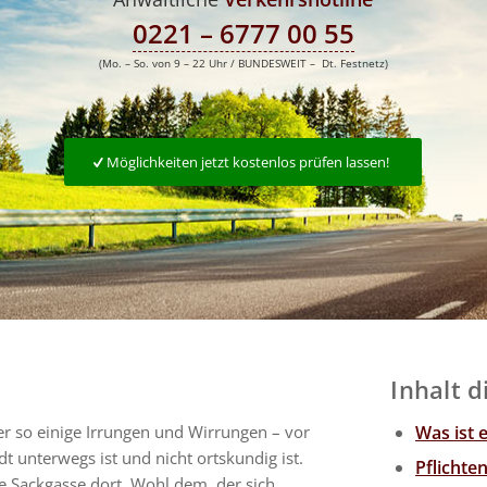
0221 – 6777 00 55
(Mo. – So. von 9 – 22 Uhr / BUNDESWEIT – Dt. Festnetz)
Möglichkeiten jetzt kostenlos prüfen lassen!
Inhalt d
er so einige Irrungen und Wirrungen – vor
Was ist 
t unterwegs ist und nicht ortskundig ist.
Pflichte
e Sackgasse dort. Wohl dem, der sich