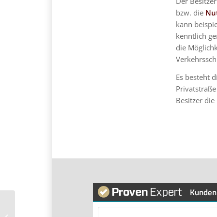
Der Besitzer
bzw. die
Nut
kann beispie
kenntlich ge
die Möglichk
Verkehrsschi
Es besteht 
Privatstraße
Besitzer die
Kunden
Überladung