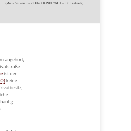
(Mo. – So. von 9 – 22 Uhr / BUNDESWEIT – Dt. Festnetz)
um angehört,
ivatstraße
ße
ist der
VO)
keine
rivatbesitz,
iche
 häufig
s.