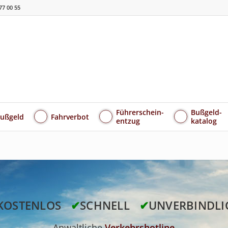
77 00 55
Führerschein-
Bußgeld-
ußgeld
Fahrverbot
entzug
katalog
KOSTENLOS
✔
SCHNELL
✔
UNVERBINDLI
Anwaltliche
Verkehrshotline