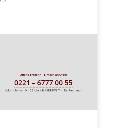
Offene Fragen? – Einfach anrufen:
0221 – 6777 00 55
(Mo. – So. von 9 – 22 Uhr / BUNDESWEIT – Dt. Festnetz)