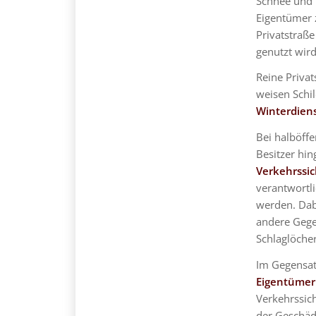
Schnee und E
Eigentümer z
Privatstraße
genutzt wird
Reine Privat
weisen Schil
Winterdien
Bei halböffe
Besitzer hi
Verkehrssic
verantwortl
werden. Dabe
andere Gegeb
Schlaglöche
Im Gegensatz
Eigentümer
Verkehrssic
der Geschäd