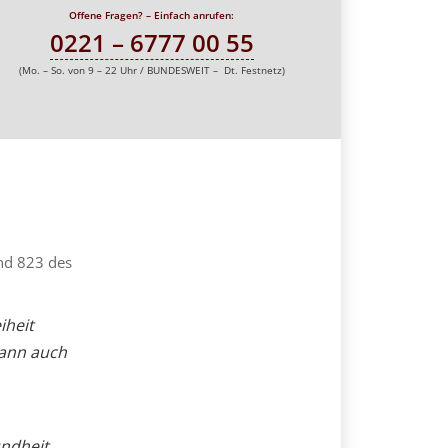
Offene Fragen? – Einfach anrufen:
0221 – 6777 00 55
(Mo. – So. von 9 – 22 Uhr / BUNDESWEIT – Dt. Festnetz)
nd 823 des
iheit
kann auch
ndheit,