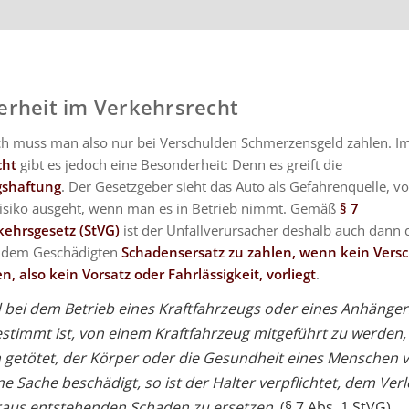
rheit im Verkehrsrecht
ch muss man also nur bei Verschulden Schmerzensgeld zahlen. I
cht
gibt es jedoch eine Besonderheit: Denn es greift die
shaftung
. Der Gesetzgeber sieht das Auto als Gefahrenquelle, 
isiko ausgeht, wenn man es in Betrieb nimmt. Gemäß
§ 7
ehrsgesetz (StVG)
ist der Unfallverursacher deshalb auch dann 
t, dem Geschädigten
Schadensersatz zu zahlen, wenn kein Vers
, also kein Vorsatz oder Fahrlässigkeit, vorliegt
.
d bei dem Betrieb eines Kraftfahrzeugs oder eines Anhänger
stimmt ist, von einem Kraftfahrzeug mitgeführt zu werden,
getötet, der Körper oder die Gesundheit eines Menschen v
ne Sache beschädigt, so ist der Halter verpflichtet, dem Ver
aus entstehenden Schaden zu ersetzen.
(§ 7 Abs. 1 StVG)