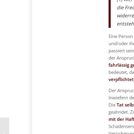
die Fre
widerre
entsteh
Eine Person
und/oder ih
passiert sei
der Anspruc
fahrlässig 
bedeutet, da
verpflichte
Der Anspru
Inwiefern d
Die
Tat selb
geahndet. Z
mit der Haf
Schadensersa
Schuldenfalle
Versicherun