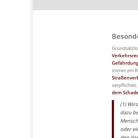
Besonde
Grundsätzli
Verkehrsre
Gefährdung
immer ein R
Straßenverk
verpflichte
dem Schaden
(1) Wir
dazu be
Mensch 
oder ei
den dar