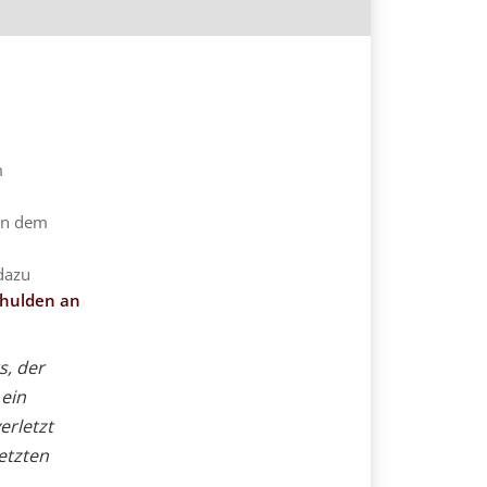
m
von dem
dazu
chulden an
s, der
 ein
erletzt
letzten