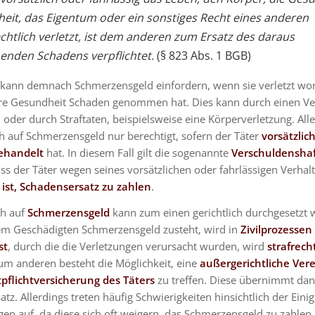
iheit, das Eigentum oder ein sonstiges Recht eines anderen
chtlich verletzt, ist dem anderen zum Ersatz des daraus
enden Schadens verpflichtet.
(§ 823 Abs. 1 BGB)
 kann demnach Schmerzensgeld einfordern, wenn sie verletzt wor
re Gesundheit Schaden genommen hat. Dies kann durch einen Ve
n oder durch Straftaten, beispielsweise eine Körperverletzung. Alle
h auf Schmerzensgeld nur berechtigt, sofern der Täter
vorsätzlic
gehandelt
hat. In diesem Fall gilt die sogenannte
Verschuldensha
ss der Täter wegen seines vorsätzlichen oder fahrlässigen Verhal
t ist, Schadensersatz zu zahlen
.
ch auf
Schmerzensgeld
kann zum einen gerichtlich durchgesetzt 
em Geschädigten Schmerzensgeld zusteht, wird in
Zivilprozessen
st
, durch die die Verletzungen verursacht wurden, wird
strafrech
um anderen besteht die Möglichkeit, eine
außergerichtliche Ver
tpflichtversicherung des Täters
zu treffen. Diese übernimmt da
tz. Allerdings treten häufig Schwierigkeiten hinsichtlich der Eini
gen auf, da diese sich oft weigern, das Schmerzensgeld zu zahle