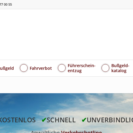
77 00 55
Führerschein-
Bußgeld-
ußgeld
Fahrverbot
entzug
katalog
KOSTENLOS
✔
SCHNELL
✔
UNVERBINDLI
Anwaltliche
Verkehrshotline