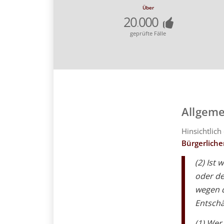
Über
20
000
.
geprüfte Fälle
Allgeme
Hinsichtlic
Bürgerlich
(2) Ist
oder de
wegen d
Entschä
(1) Wer