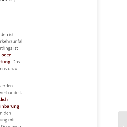
den ist
rkehrsunfall
rdings ist
h oder
ftung
. Das
tens dazu
werden.
verhandelt.
tlich
einbarung
nn den
gung mit
n. Deswegen
Re