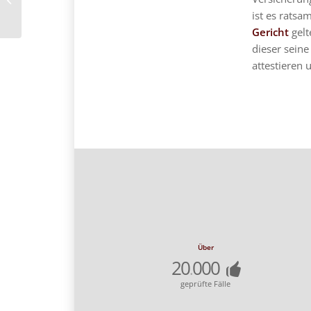
Dispokredit
ist es ratsa
Gericht
gelt
dieser sein
attestieren 
Über
20
000
.
geprüfte Fälle