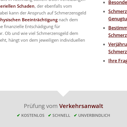
Besonde
eriellen Schaden
, der ebenfalls vom
Schmerz
Dabei kann der Anspruch auf Schmerzensgeld
Genugt
physischen Beeinträchtigung
nach dem
e finanzielle Entschädigung für
Bestimm
ar. Ob und wie viel Schmerzensgeld dem
Schmerz
eht, hängt von dem jeweiligen individuellen
Verjähr
Schmerz
Ihre Fr
Prüfung vom
Verkehrsanwalt
✔
KOSTENLOS
✔
SCHNELL
✔
UNVERBINDLICH