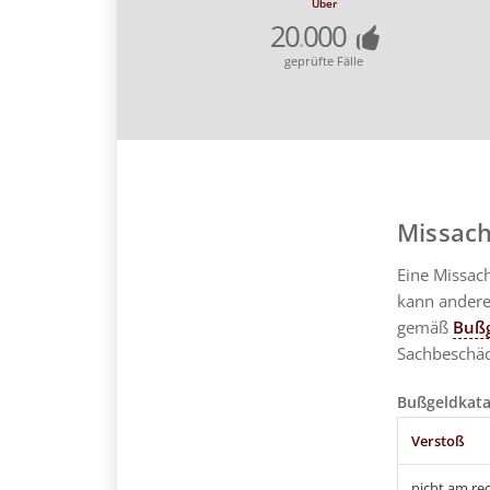
Über
20
000
.
geprüfte Fälle
Missach
Eine Missac
kann andere
gemäß
Bußg
Sachbeschäd
Bußgeldkata
Verstoß
nicht am re