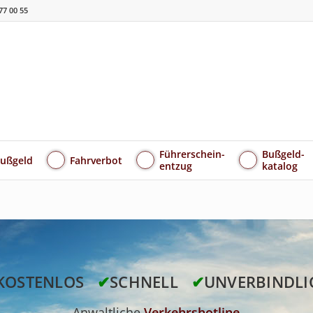
77 00 55
Führerschein-
Bußgeld-
ußgeld
Fahrverbot
entzug
katalog
KOSTENLOS
✔
SCHNELL
✔
UNVERBINDLI
Anwaltliche
Verkehrshotline