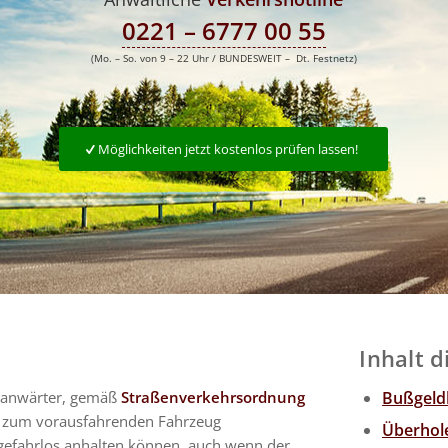
0221 – 6777 00 55
(Mo. – So. von 9 – 22 Uhr / BUNDESWEIT – Dt. Festnetz)
Möglichkeiten jetzt kostenlos prüfen lassen!
Inhalt d
inanwärter, gemäß
Straßenverkehrsordnung
Bußgeldk
 zum vorausfahrenden Fahrzeug
Überhol
 gefahrlos anhalten können, auch wenn der