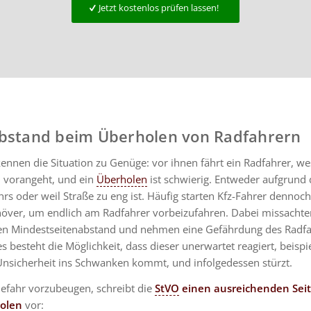
Jetzt kostenlos prüfen lassen!
bstand beim Überholen von Radfahrern
ennen die Situation zu Genüge: vor ihnen fährt ein Radfahrer, w
 vorangeht, und ein
Überholen
ist schwierig. Entweder aufgrund 
s oder weil Straße zu eng ist. Häufig starten Kfz-Fahrer dennoch
ver, um endlich am Radfahrer vorbeizufahren. Dabei missachte
den Mindestseitenabstand und nehmen eine Gefährdung des Radfa
s besteht die Möglichkeit, dass dieser unerwartet reagiert, beispi
 Unsicherheit ins Schwanken kommt, und infolgedessen stürzt.
efahr vorzubeugen, schreibt die
StVO
einen ausreichenden Sei
olen
vor: