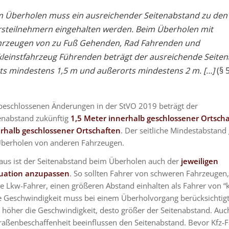
m Überholen muss ein ausreichender Seitenabstand zu den
steilnehmern eingehalten werden. Beim Überholen mit
ahrzeugen von zu Fuß Gehenden, Rad Fahrenden und
kleinstfahrzeug Führenden beträgt der ausreichende Seite
ts mindestens 1,5 m und außerorts mindestens 2 m. […]
(§ 
eschlossenen Änderungen in der StVO 2019 beträgt der
enabstand zukünftig
1,5 Meter innerhalb geschlossener Ortsch
rhalb geschlossener Ortschaften
. Der seitliche Mindestabstand 
berholen von anderen Fahrzeugen.
aus ist der Seitenabstand beim Überholen auch der
jeweiligen
tuation anzupassen
. So sollten Fahrer von schweren Fahrzeugen,
 Lkw-Fahrer, einen größeren Abstand einhalten als Fahrer von “k
ie Geschwindigkeit muss bei einem Überholvorgang berücksichtig
je höher die Geschwindigkeit, desto größer der Seitenabstand. Auc
traßenbeschaffenheit beeinflussen den Seitenabstand. Bevor Kfz-F