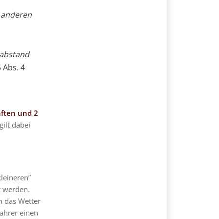
 anderen
nabstand
5 Abs. 4
aften und 2
gilt dabei
leineren”
t werden.
h das Wetter
ahrer einen