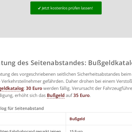
Jetzt kostenlos prüfen lassen!
tung des Seitenabstandes: Bußgeldkatal
htung des vorgeschriebenen seitlichen Sicherheitsabstandes bei
 Verkehrsteilnehmer gefährden. Daher drohen bei einem Verstoß
eldkatalog
:
30 Euro
werden fällig. Verursacht der Fahrzeugführe
igung, erhöht sich das
Bußgeld
auf
35 Euro
.
log für Seitenabstand
Bußgeld
chten Fahrbahnrand geparkt (einen
15 Euro