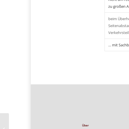
zu großen A
beim Überh
Seitenabsta
Verkehrstei
… mit Sach
Über
Ölspur