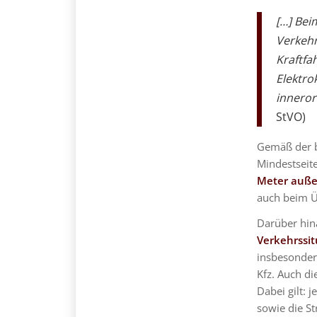
[…] Bei
Verkehr
Kraftf
Elektro
inneror
StVO)
Gemäß der b
Mindestseit
Meter auße
auch beim Ü
Darüber hin
Verkehrssi
insbesondere
Kfz. Auch d
Dabei gilt: 
sowie die S