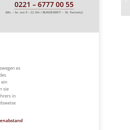
0221 – 6777 00 55
(Mo. – So. von 9 – 22 Uhr / BUNDESWEIT – Dt. Festnetz)
eswegen es
des
 ein
n sie
hrers in
elsweise
tenabstand