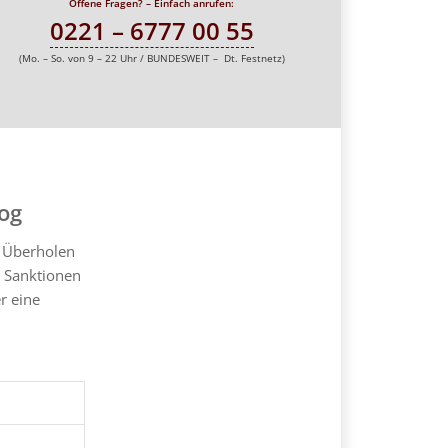
Offene Fragen? – Einfach anrufen:
0221 – 6777 00 55
(Mo. – So. von 9 – 22 Uhr / BUNDESWEIT – Dt. Festnetz)
og
m Überholen
 Sanktionen
r eine