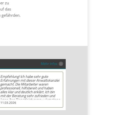
er zu
auf das
u gefährden.
Mehr Infos
Empfehlung! Ich habe sehr gute
Erfahrungen mit dieser Anwaltskanzlei
gemacht. Die Mitarbeiter waren
professionell, hilfsbereit und haben
alles klar und deutlich erklärt. Ich bin
mit der Beratung sehr zufrieden und
kann ihre Dienstleistungen wärmstens
11.03.2026
empfehlen.