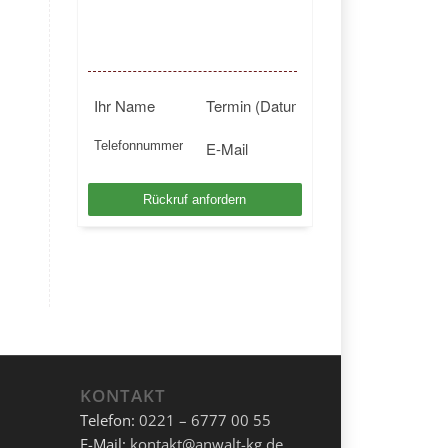
BUNDESWEIT
Kostenlosen Rückruf anfordern
KONTAKT
Telefon:
0221 – 6777 00 55
E-Mail:
kontakt@anwalt-kg.de