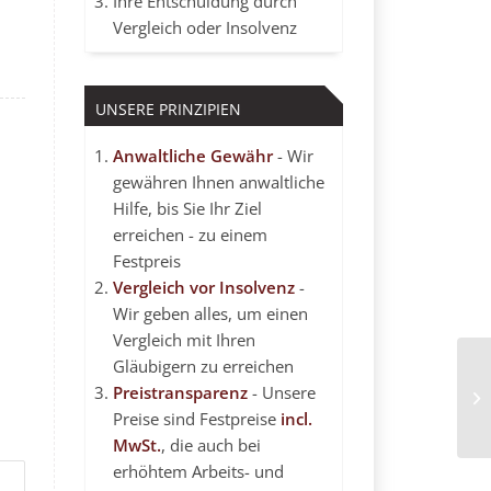
Ihre Entschuldung durch
Vergleich oder Insolvenz
UNSERE PRINZIPIEN
Anwaltliche Gewähr
- Wir
gewähren Ihnen anwaltliche
Hilfe, bis Sie Ihr Ziel
erreichen - zu einem
Festpreis
Vergleich vor Insolvenz
-
Wir geben alles, um einen
Vergleich mit Ihren
Gläubigern zu erreichen
¿P
Preistransparenz
- Unsere
(o
Preise sind Festpreise
incl.
MwSt.
, die auch bei
erhöhtem Arbeits- und