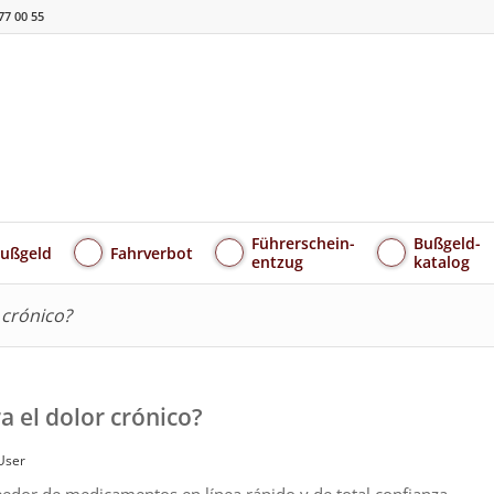
77 00 55
Führerschein-
Bußgeld-
ußgeld
Fahrverbot
entzug
katalog
 crónico?
 el dolor crónico?
User
dor de medicamentos en línea rápido y de total confianza.