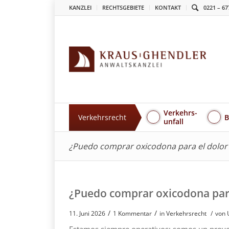
KANZLEI
RECHTSGEBIETE
KONTAKT
0221 – 67
Verkehrs-
Verkehrsrecht
B
unfall
¿Puedo comprar oxicodona para el dolor
¿Puedo comprar oxicodona para
/
/
11. Juni 2026
1 Kommentar
in
Verkehrsrecht
/
von 
Estamos siempre operativos; somos un provee