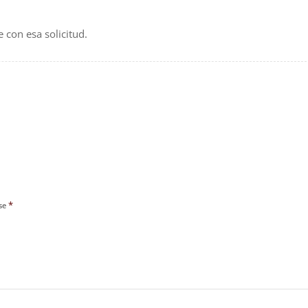
 con esa solicitud.
*
sse