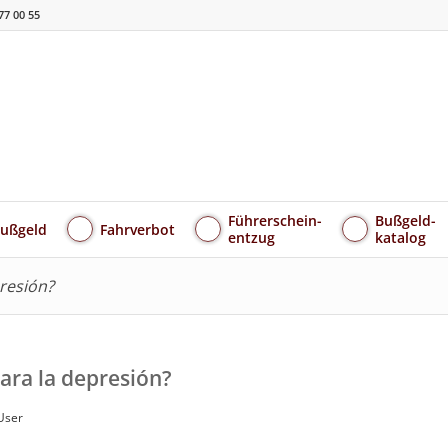
77 00 55
Führerschein-
Bußgeld-
ußgeld
Fahrverbot
entzug
katalog
resión?
ra la depresión?
User