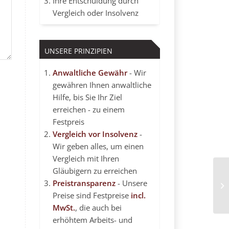
Ihre Entschuldung durch
Vergleich oder Insolvenz
UNSERE PRINZIPIEN
Anwaltliche Gewähr
- Wir
gewähren Ihnen anwaltliche
Hilfe, bis Sie Ihr Ziel
erreichen - zu einem
Festpreis
Vergleich vor Insolvenz
-
Wir geben alles, um einen
Vergleich mit Ihren
Gläubigern zu erreichen
¿P
Preistransparenz
- Unsere
T
Preise sind Festpreise
incl.
MwSt.
, die auch bei
erhöhtem Arbeits- und