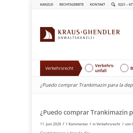
KANZLEI
RECHTSGEBIETE
KONTAKT
0221 – 67
Verkehrs-
Verkehrsrecht
B
unfall
¿Puedo comprar Trankimazin para la dep
¿Puedo comprar Trankimazin pa
/
/
11. Juni 2026
1 Kommentar
in
Verkehrsrecht
/
von 
Contáctanos a través de: