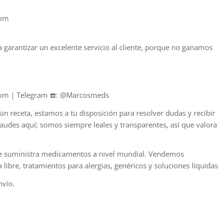
com
 garantizar un excelente servicio al cliente, porque no ganamos
.
com | Telegram ☎️: @Marcosmeds
n receta, estamos a tu disposición para resolver dudas y recibir
raudes aquí; somos siempre leales y transparentes, así que valora
ue suministra medicamentos a nivel mundial. Vendemos
ibre, tratamientos para alergias, genéricos y soluciones líquidas
nvío.