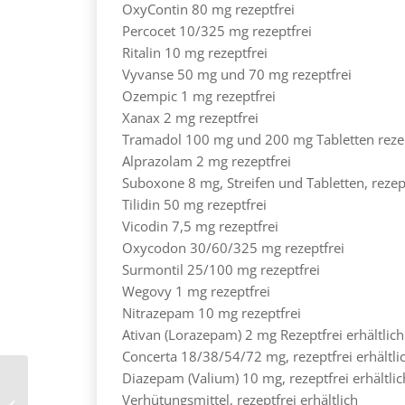
OxyContin 80 mg rezeptfrei
Percocet 10/325 mg rezeptfrei
Ritalin 10 mg rezeptfrei
Vyvanse 50 mg und 70 mg rezeptfrei
Ozempic 1 mg rezeptfrei
Xanax 2 mg rezeptfrei
Tramadol 100 mg und 200 mg Tabletten rezep
Alprazolam 2 mg rezeptfrei
Suboxone 8 mg, Streifen und Tabletten, rezep
Tilidin 50 mg rezeptfrei
Vicodin 7,5 mg rezeptfrei
Oxycodon 30/60/325 mg rezeptfrei
Surmontil 25/100 mg rezeptfrei
Wegovy 1 mg rezeptfrei
Nitrazepam 10 mg rezeptfrei
Ativan (Lorazepam) 2 mg Rezeptfrei erhältlich
Concerta 18/38/54/72 mg, rezeptfrei erhältli
Diazepam (Valium) 10 mg, rezeptfrei erhältlic
subutex 8 mg tabletten online ohne
Verhütungsmittel, rezeptfrei erhältlich