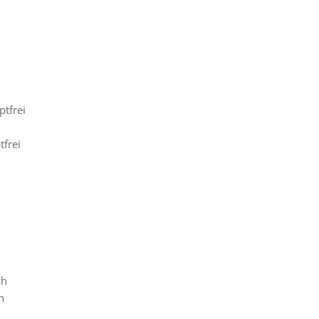
tfrei
tfrei
ch
h