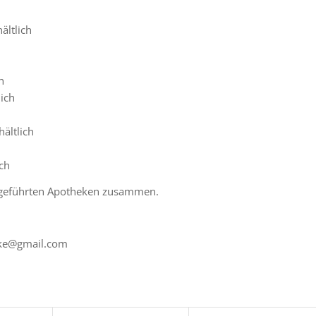
ältlich
h
lich
hältlich
ich
ufgeführten Apotheken zusammen.
heke@gmail.com