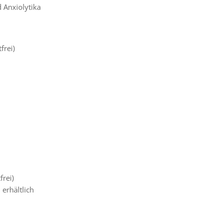
 Anxiolytika
frei)
)
rei)
 erhältlich