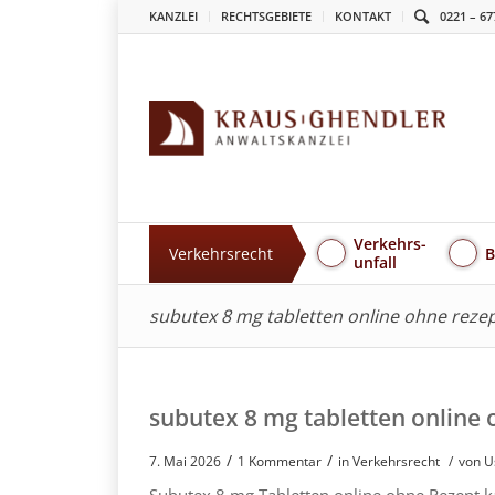
KANZLEI
RECHTSGEBIETE
KONTAKT
0221 – 67
Verkehrs-
Verkehrsrecht
B
unfall
subutex 8 mg tabletten online ohne reze
subutex 8 mg tabletten online 
/
/
7. Mai 2026
1 Kommentar
in
Verkehrsrecht
/
von U
Subutex 8 mg Tabletten online ohne Rezept 