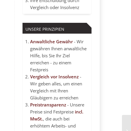
Ihre Entschuldung durch
Vergleich oder Insolvenz
UNSERE PRINZIPIEN
Anwaltliche Gewähr
- Wir
gewähren Ihnen anwaltliche
Hilfe, bis Sie Ihr Ziel
erreichen - zu einem
Festpreis
Vergleich vor Insolvenz
-
Wir geben alles, um einen
Vergleich mit Ihren
Gläubigern zu erreichen
Preistransparenz
- Unsere
Preise sind Festpreise
incl.
MwSt.
, die auch bei
erhöhtem Arbeits- und
Su