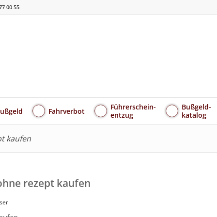
77 00 55
Führerschein-
Bußgeld-
ußgeld
Fahrverbot
entzug
katalog
pt kaufen
ohne rezept kaufen
ser
kaufen