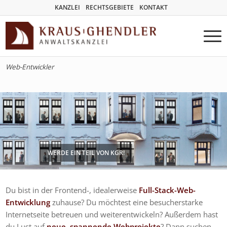
KANZLEI
RECHTSGEBIETE
KONTAKT
Web-Entwickler
WERDE EIN TEIL VON KGR!
Du bist in der Frontend-, idealerweise
Full-Stack-Web-
Entwicklung
zuhause? Du möchtest eine besucherstarke
Internetseite betreuen und weiterentwickeln? Außerdem hast
du Lust auf
neue, spannende Webprojekte
? Dann suchen