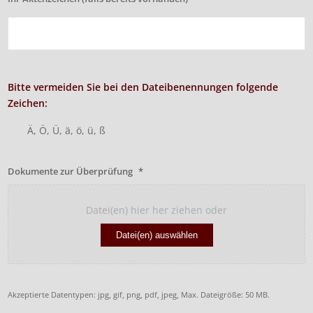
Bitte vermeiden Sie bei den Dateibenennungen folgende
Zeichen:
Ä, Ö, Ü, ä, ö, ü, ß
Dokumente zur Überprüfung
*
Datei(en) hier her ziehen oder
Datei(en) auswählen
Akzeptierte Datentypen: jpg, gif, png, pdf, jpeg, Max. Dateigröße: 50 MB.