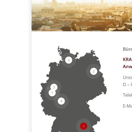
Bür
KRA
5
Anw
2
Unsö
D –
3
1
Tele
4
E-Ma
6