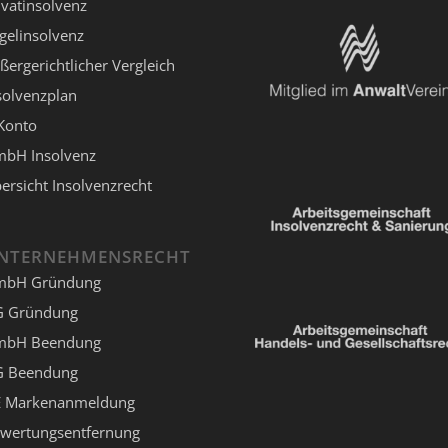
ivatinsolvenz
gelinsolvenz
ßergerichtlicher Vergleich
solvenzplan
Konto
bH Insolvenz
ersicht Insolvenzrecht
NTERNEHMENSRECHT
mbH Gründung
 Gründung
mbH Beendung
 Beendung
 Markenanmeldung
wertungsentfernung