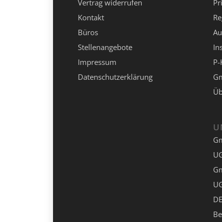
Vertrag widerrufen
Pr
Kontakt
Re
Büros
Au
Stellenangebote
In
Impressum
P-
Datenschutzerklärung
Gm
Üb
U
G
UG
G
UG
DE
Be