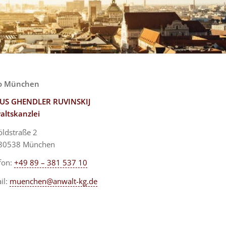
o München
US GHENDLER RUVINSKIJ
altskanzlei
ldstraße 2
 80538 München
fon:
+49 89 – 381 537 10
il:
muenchen@anwalt-kg.de