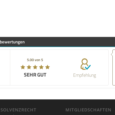
bewertungen
Empfehlung! 
give him 💯%
5.00 von 5
5.00 von 5
someone lik
SEHR GUT
SEHR GUT
Empfehlung
17.03.2026
NSOLVENZRECHT
MITGLIEDSCHAFTEN