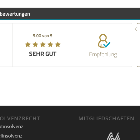
bewertungen
Empfehlung! No one is perfect but I will
give him 💯% service I think we all
5.00 von 5
someone like him this world of help.
T
SEHR GUT
Empfehlung
17.03.2026
SOLVENZRECHT
MITGLIEDSCHAFTEN
atinsolvenz
linsolvenz