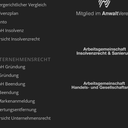
rgerichtlicher Vergleich
lvenzplan
onto
H Insolvenz
sicht Insolvenzrecht
TERNEHMENSRECHT
H Gründung
Gründung
H Beendung
Beendung
Markenanmeldung
ertungsentfernung
sicht Unternehmensrecht