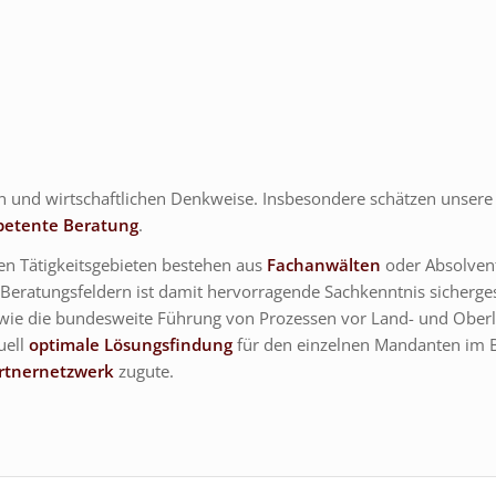
en und wirtschaftlichen Denkweise. Insbesondere schätzen unser
etente Beratung
.
n Tätigkeitsgebieten bestehen aus
Fachanwälten
oder Absolven
n Beratungsfeldern ist damit hervorragende Sachkenntnis sicherge
ie die bundesweite Führung von Prozessen vor Land- und Oberla
uell
optimale Lösungsfindung
für den einzelnen Mandanten im Bl
artnernetzwerk
zugute.