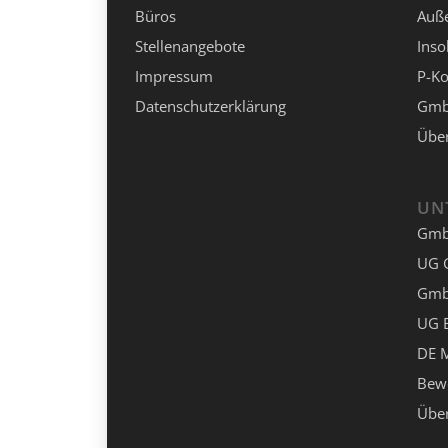
Büros
Auße
Stellenangebote
Inso
Impressum
P-K
Datenschutzerklärung
Gmb
Über
UN
Gmb
UG 
Gmb
UG 
DE 
Bew
Über