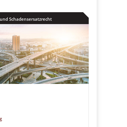
 und Schadensersatzrecht
g