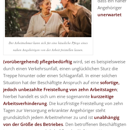
dass ein naher
Angehöriger
unerwartet
Der Arbeitnehmer kann sich für eine häusliche Pflege eines
nahen Angehörigen von der Arbeit freistellen lassen.
(vorübergehend) pflegebedürftig
wird, sei es beispielsweise
durch einen Verkehrsunfall, einen unglücklichen Sturz die
Treppe hinunter oder einen Schlaganfall. In einer solchen
Situation hat der Beschäftigte Anspruch auf eine
sofortige,
jedoch unbezahlte Freistellung von zehn Arbeitstagen
;
hierbei handelt es sich um eine sogenannte
kurzzeitige
Arbeitsverhinderung
. Die kurzfristige Freistellung von zehn
Tagen zur Versorgung erkrankter Angehöriger steht
grundsätzlich jedem Arbeitnehmer zu und ist
unabhängig
von der Größe des Betriebes
. Den betroffenen Beschäftigten