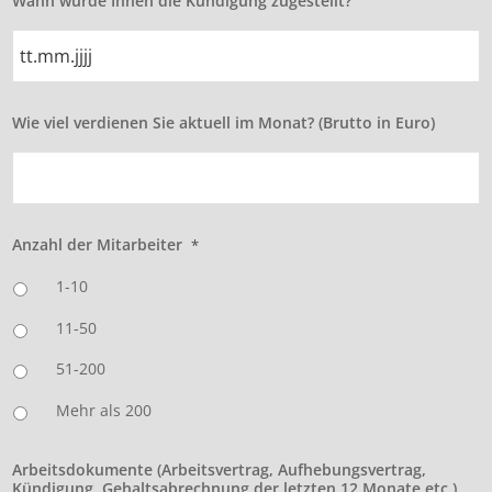
Wann wurde Ihnen die Kündigung zugestellt?
Punkt
MM
Punkt
JJJJ
TT
Wie viel verdienen Sie aktuell im Monat? (Brutto in Euro)
Punkt
MM
Punkt
JJJJ
Anzahl der Mitarbeiter
*
1-10
11-50
51-200
Mehr als 200
Arbeitsdokumente (Arbeitsvertrag, Aufhebungsvertrag,
Kündigung, Gehaltsabrechnung der letzten 12 Monate etc.)