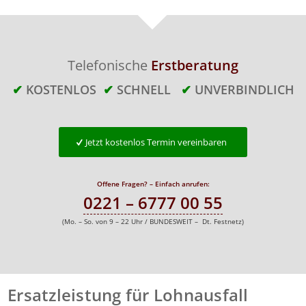
Telefonische
Erstberatung
✔
KOSTENLOS
✔
SCHNELL
✔
UNVERBINDLICH
Jetzt kostenlos Termin vereinbaren
Offene Fragen? – Einfach anrufen:
0221 – 6777 00 55
(Mo. – So. von 9 – 22 Uhr / BUNDESWEIT – Dt. Festnetz)
Ersatzleistung für Lohnausfall