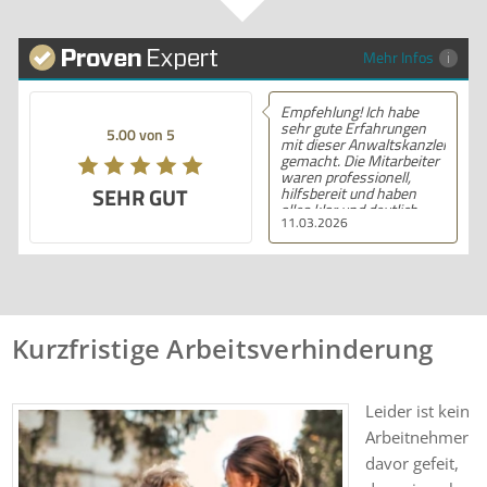
Mehr Infos
Empfehlung! Ich habe
sehr gute Erfahrungen
5.00 von 5
mit dieser Anwaltskanzlei
gemacht. Die Mitarbeiter
waren professionell,
SEHR GUT
hilfsbereit und haben
alles klar und deutlich
11.03.2026
erklärt. Ich bin mit der
Beratung sehr zufrieden
und kann ihre
Dienstleistungen
wärmstens empfehlen.
Kurzfristige Arbeitsverhinderung
Leider ist kein
Arbeitnehmer
davor gefeit,