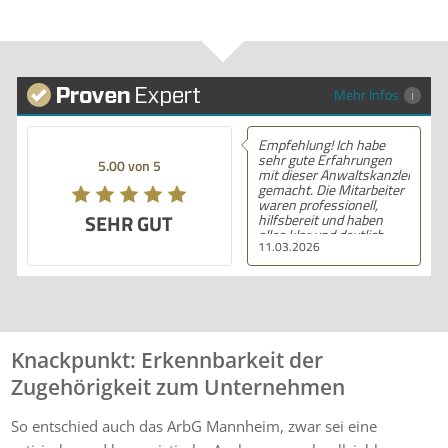
Mehr Infos
Empfehlung! Ich habe
sehr gute Erfahrungen
5.00 von 5
mit dieser Anwaltskanzlei
gemacht. Die Mitarbeiter
waren professionell,
SEHR GUT
hilfsbereit und haben
alles klar und deutlich
11.03.2026
erklärt. Ich bin mit der
Beratung sehr zufrieden
und kann ihre
Dienstleistungen
wärmstens empfehlen.
Knackpunkt: Erkennbarkeit der
Zugehörigkeit zum Unternehmen
So entschied auch das ArbG Mannheim, zwar sei eine