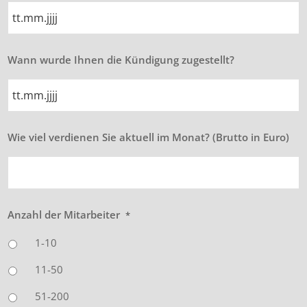
TT
Wann wurde Ihnen die Kündigung zugestellt?
Punkt
MM
Punkt
JJJJ
TT
Wie viel verdienen Sie aktuell im Monat? (Brutto in Euro)
Punkt
MM
Punkt
JJJJ
Anzahl der Mitarbeiter
*
1-10
11-50
51-200