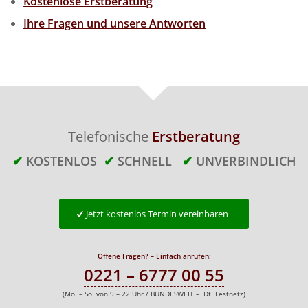
Kostenlose Erstberatung
Ihre Fragen und unsere Antworten
Telefonische
Erstberatung
✔
KOSTENLOS
✔
SCHNELL
✔
UNVERBINDLICH
Jetzt kostenlos Termin vereinbaren
Offene Fragen? – Einfach anrufen:
0221 – 6777 00 55
(Mo. – So. von 9 – 22 Uhr / BUNDESWEIT – Dt. Festnetz)