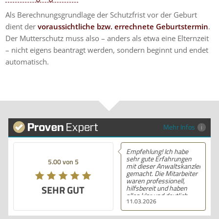
Als Berechnungsgrundlage der Schutzfrist vor der Geburt
dient der
voraussichtliche bzw. errechnete Geburtstermin
.
Der Mutterschutz muss also – anders als etwa eine Elternzeit
– nicht eigens beantragt werden, sondern beginnt und endet
automatisch.
Mehr Infos
Empfehlung! Ich habe
sehr gute Erfahrungen
5.00 von 5
mit dieser Anwaltskanzlei
gemacht. Die Mitarbeiter
waren professionell,
SEHR GUT
hilfsbereit und haben
alles klar und deutlich
11.03.2026
erklärt. Ich bin mit der
Beratung sehr zufrieden
und kann ihre