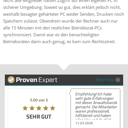
Nicht alle Mitglieder hätten Zugriff auf einen eigenen PC in
sicherer Umgebung. Soweit so gut, dies erklärt jedoch nicht,
weshalb besagter gehärteter PC weder Senden, Drucken noch
Speichern zulässt. Obendrein wurde der Rechner auch nur
alle 15 Minuten mit den restlichen Betriebsrat-PCs
synchronisiert. Damit war es den benachteiligten
Betriebsräten dann auch genug, es kam zum Rechtsstreit.
Mehr Infos
Empfehlung! Ich habe
sehr gute Erfahrungen
5.00 von 5
mit dieser Anwaltskanzlei
gemacht. Die Mitarbeiter
waren professionell,
SEHR GUT
hilfsbereit und haben
alles klar und deutlich
11.03.2026
erklärt. Ich bin mit der