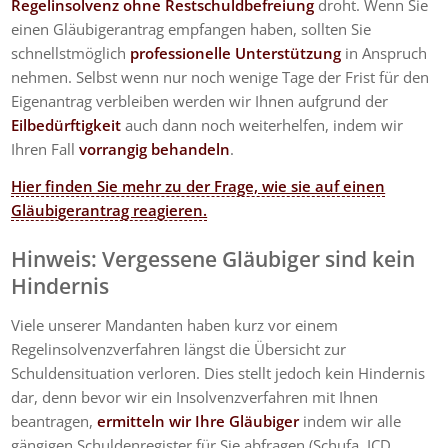
Regelinsolvenz ohne Restschuldbefreiung
droht. Wenn Sie
einen Gläubigerantrag empfangen haben, sollten Sie
schnellstmöglich
professionelle Unterstützung
in Anspruch
nehmen. Selbst wenn nur noch wenige Tage der Frist für den
Eigenantrag verbleiben werden wir Ihnen aufgrund der
Eilbedürftigkeit
auch dann noch weiterhelfen, indem wir
Ihren Fall
vorrangig behandeln
.
Hier finden Sie mehr zu der Frage, wie sie auf einen
Gläubigerantrag reagieren.
Hinweis: Vergessene Gläubiger sind kein
Hindernis
Viele unserer Mandanten haben kurz vor einem
Regelinsolvenzverfahren längst die Übersicht zur
Schuldensituation verloren. Dies stellt jedoch kein Hindernis
dar, denn bevor wir ein Insolvenzverfahren mit Ihnen
beantragen,
ermitteln wir Ihre Gläubiger
indem wir alle
gängigen Schuldenregister für Sie abfragen (Schufa, ICD,