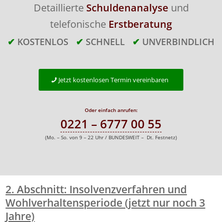
Detaillierte
Schuldenanalyse
und
telefonische
Erstberatung
✔
KOSTENLOS
✔
SCHNELL
✔
UNVERBINDLICH
Jetzt kostenlosen Termin vereinbaren
Oder einfach anrufen:
0221 – 6777 00 55
(Mo. – So. von 9 – 22 Uhr / BUNDESWEIT – Dt. Festnetz)
2. Abschnitt: Insolvenzverfahren und
Wohlverhaltensperiode (jetzt nur noch 3
Jahre)