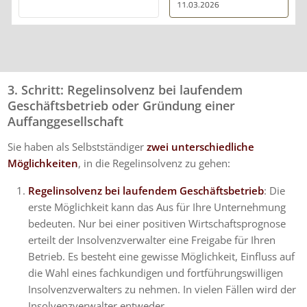
11.03.2026
erklärt. Ich bin mit der
Beratung sehr zufrieden
und kann ihre
Dienstleistungen
wärmstens empfehlen.
3. Schritt: Regelinsolvenz bei laufendem
Geschäftsbetrieb oder Gründung einer
Auffanggesellschaft
Sie haben als Selbstständiger
zwei unterschiedliche
Möglichkeiten
, in die Regelinsolvenz zu gehen:
Regelinsolvenz bei laufendem Geschäftsbetrieb
: Die
erste Möglichkeit kann das Aus für Ihre Unternehmung
bedeuten. Nur bei einer positiven Wirtschaftsprognose
erteilt der Insolvenzverwalter eine Freigabe für Ihren
Betrieb. Es besteht eine gewisse Möglichkeit, Einfluss auf
die Wahl eines fachkundigen und fortführungswilligen
Insolvenzverwalters zu nehmen. In vielen Fällen wird der
Insolvenzverwalter entweder