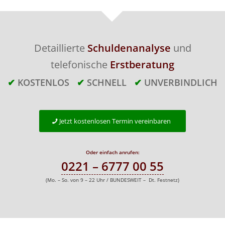
Detaillierte
Schuldenanalyse
und
telefonische
Erstberatung
✔
KOSTENLOS
✔
SCHNELL
✔
UNVERBINDLICH
Jetzt kostenlosen Termin vereinbaren
Oder einfach anrufen:
0221 – 6777 00 55
(Mo. – So. von 9 – 22 Uhr / BUNDESWEIT – Dt. Festnetz)