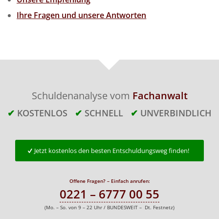
Ihre Fragen und unsere Antworten
Schuldenanalyse vom
Fachanwalt
✔
KOSTENLOS
✔
SCHNELL
✔
UNVERBINDLICH
Jetzt kostenlos den besten Entschuldungsweg finden!
Offene Fragen? – Einfach anrufen:
0221 – 6777 00 55
(Mo. – So. von 9 – 22 Uhr / BUNDESWEIT – Dt. Festnetz)