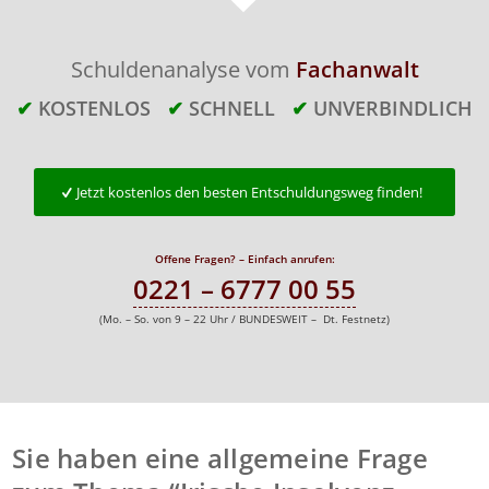
Schuldenanalyse vom
Fachanwalt
✔
KOSTENLOS
✔
SCHNELL
✔
UNVERBINDLICH
Jetzt kostenlos den besten Entschuldungsweg finden!
Offene Fragen? – Einfach anrufen:
0221 – 6777 00 55
(Mo. – So. von 9 – 22 Uhr / BUNDESWEIT – Dt. Festnetz)
Sie haben eine allgemeine Frage