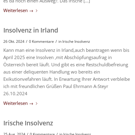
es da noch einen Ausweg?. Das irische […]
Weiterlesen
→
Insolvenz in Irland
/
/
26 Okt. 2024
0 Kommentare
in
Irische Insolvenz
Kann man eine Insolvenz in Irland,auch beantragen wenn bis
April 2025 eine Insolven ,mit Abschöpfungsaufrag in
Österreich bereit läuft. Und gibt es eine Restschuldbefreiung
aus einer deliquenten Handlung wo bereits ein
Exikutionvefahren läuft. In Erwartung Ihrer Antwort verbleibe
ich mit freundlichen Grüßen Paul Ehrmann A-Steyr
26.10.2024
Weiterlesen
→
Irische Insolvenz
/
/
25 Aug. 2024
0 Kommentare
in
Irische Insolvenz