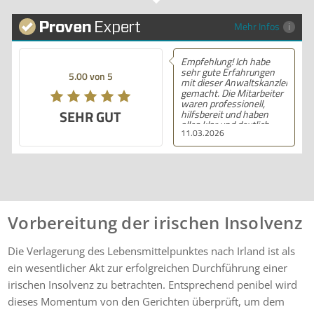
Mehr Infos
Empfehlung! Ich habe
sehr gute Erfahrungen
5.00 von 5
mit dieser Anwaltskanzlei
gemacht. Die Mitarbeiter
waren professionell,
SEHR GUT
hilfsbereit und haben
alles klar und deutlich
11.03.2026
erklärt. Ich bin mit der
Beratung sehr zufrieden
und kann ihre
Dienstleistungen
wärmstens empfehlen.
Vorbereitung der irischen Insolvenz
Die Verlagerung des Lebensmittelpunktes nach Irland ist als
ein wesentlicher Akt zur erfolgreichen Durchführung einer
irischen Insolvenz zu betrachten. Entsprechend penibel wird
dieses Momentum von den Gerichten überprüft, um dem