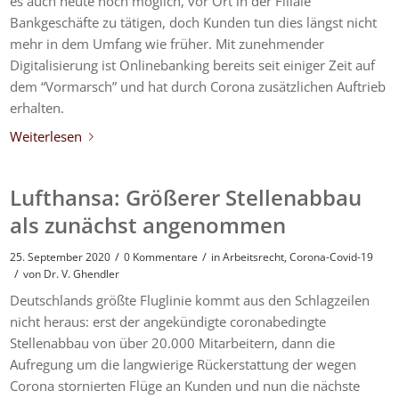
es auch heute noch möglich, vor Ort in der Filiale
Bankgeschäfte zu tätigen, doch Kunden tun dies längst nicht
mehr in dem Umfang wie früher. Mit zunehmender
Digitalisierung ist Onlinebanking bereits seit einiger Zeit auf
dem “Vormarsch” und hat durch Corona zusätzlichen Auftrieb
erhalten.
Weiterlesen
Lufthansa: Größerer Stellenabbau
als zunächst angenommen
/
/
25. September 2020
0 Kommentare
in
Arbeitsrecht
,
Corona-Covid-19
/
von
Dr. V. Ghendler
Deutschlands größte Fluglinie kommt aus den Schlagzeilen
nicht heraus: erst der angekündigte coronabedingte
Stellenabbau von über 20.000 Mitarbeitern, dann die
Aufregung um die langwierige Rückerstattung der wegen
Corona stornierten Flüge an Kunden und nun die nächste