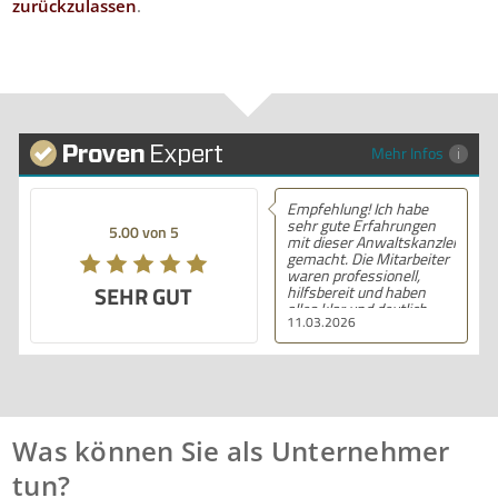
zurückzulassen
.
Mehr Infos
Empfehlung! Ich habe
sehr gute Erfahrungen
5.00 von 5
mit dieser Anwaltskanzlei
gemacht. Die Mitarbeiter
waren professionell,
SEHR GUT
hilfsbereit und haben
alles klar und deutlich
11.03.2026
erklärt. Ich bin mit der
Beratung sehr zufrieden
und kann ihre
Dienstleistungen
wärmstens empfehlen.
Was können Sie als Unternehmer
tun?