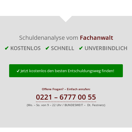
Schuldenanalyse vom
Fachanwalt
✔
KOSTENLOS
✔
SCHNELL
✔
UNVERBINDLICH
Jetzt kostenlos den besten Entschuldungsweg finden!
Offene Fragen? – Einfach anrufen:
0221 – 6777 00 55
(Mo. – So. von 9 – 22 Uhr / BUNDESWEIT – Dt. Festnetz)