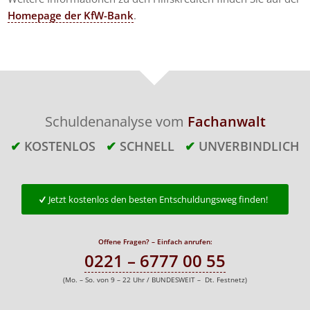
Homepage der KfW-Bank
.
Schuldenanalyse vom
Fachanwalt
✔
KOSTENLOS
✔
SCHNELL
✔
UNVERBINDLICH
Jetzt kostenlos den besten Entschuldungsweg finden!
Offene Fragen? – Einfach anrufen:
0221 – 6777 00 55
(Mo. – So. von 9 – 22 Uhr / BUNDESWEIT – Dt. Festnetz)