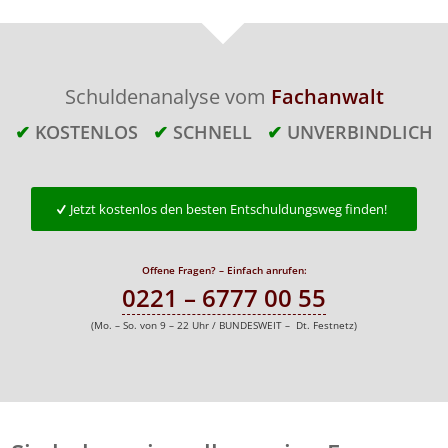
Schuldenanalyse vom
Fachanwalt
✔
KOSTENLOS
✔
SCHNELL
✔
UNVERBINDLICH
Jetzt kostenlos den besten Entschuldungsweg finden!
Offene Fragen? – Einfach anrufen:
0221 – 6777 00 55
(Mo. – So. von 9 – 22 Uhr / BUNDESWEIT – Dt. Festnetz)