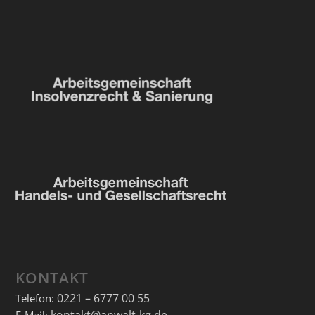
KONTAKT
0221 – 6777 00 55
Telefon:
kontakt@anwalt-kg.de
E-Mail: