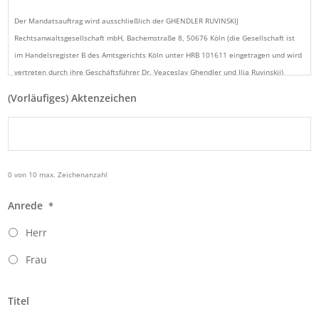
Der Mandatsauftrag wird ausschließlich der GHENDLER RUVINSKIJ
Rechtsanwaltsgesellschaft mbH, Bachemstraße 8, 50676 Köln (die Gesellschaft ist
im Handelsregister B des Amtsgerichts Köln unter HRB 101611 eingetragen und wird
vertreten durch ihre Geschäftsführer Dr. Veaceslav Ghendler und Ilja Ruvinskij)
erteilt. Die Haftung der KRAUS GHENDLER Rechtsanwälte Partnerschaftsgesellschaft
(Vorläufiges) Aktenzeichen
mbB, GHENDLER RUVINSKIJ Rechtsanwälte Partnerschaftsgesellschaft
mbB und KRAUS Anwaltskanzlei (Rechtsanwalt Andre Kraus) ist ausgeschlossen.
0 von 10 max. Zeichenanzahl
Anrede
*
Herr
Frau
Titel