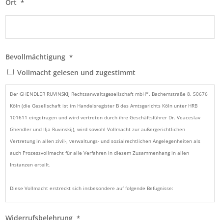
Ort
*
Bevollmächtigung
*
Vollmacht gelesen und zugestimmt
Der GHENDLER RUVINSKIJ Rechtsanwaltsgesellschaft mbH*, Bachemstraße 8, 50676
Köln (die Gesellschaft ist im Handelsregister B des Amtsgerichts Köln unter HRB
101611 eingetragen und wird vertreten durch ihre Geschäftsführer Dr. Veaceslav
Ghendler und Ilja Ruvinskij), wird sowohl Vollmacht zur außergerichtlichen
Vertretung in allen zivil-, verwaltungs- und sozialrechtlichen Angelegenheiten als
auch Prozessvollmacht für alle Verfahren in diesem Zusammenhang in allen
Instanzen erteilt.
Diese Vollmacht erstreckt sich insbesondere auf folgende Befugnisse:
1. Vertretung in zivil- sowie verwaltungsrechtlichen Verfahren einschließlich der
Widerrufsbelehrung
*