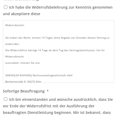
Verfahren im vorläufigen Rechtsschutz
Ich habe die Widerrufsbelehrung zur Kenntnis genommen
und akzeptiere diese
2. Beilegung des Rechtsstreits durch Vergleich, sonstige Einigung, Verzicht oder
Anerkenntnis
Widerrufsrecht:
3. Vertretung bei alternativen Streitbeilegungsverfahren, insb. Verfahren vor
Sie haben das Recht, binnen 14 Tagen ohne Angabe von Gründen diesen Vertrag zu
staatlich anerkannten Schlichtungsstellen (z.B. Ombudsmann)
widerrufen.
Die Widerrufsfrist beträgt 14 Tage ab dem Tag des Vertragsabschlusses. Um Ihr
4. Entgegennahme und Bewirken von Zustellungen und sonstigen Mitteilungen
Widerrufsrecht
auszuüben, müssen Sie uns,
5. Anforderung von Auskünften, Vertragsunterlagen und sonstigen personen- oder
vertragsbezogenen Daten unserer Mandantschaft bei Versicherungen, Banken und
GHENDLER RUVINSKIJ Rechtsanwaltsgesellschaft mbH
sonstigen diese Daten speichernden und verarbeitenden Stellen, wobei ich den
Bachemstraße 8, 50676 Köln
Auskunftspflichtigen hiermit von der Schweigepflicht entbinde
Fax: 0221 - 6777 005-9
Sofortige Beauftragung
*
E-Mail: widerruf@anwalt-kg.de
6. Erstattung von Strafanzeigen
Ich bin einverstanden und wünsche ausdrücklich, dass Sie
vor Ende der Widerrufsfrist mit der Ausführung der
mittels einer eindeutigen Erklärung (z.B. ein mit der Post versandter Brief, Telefax
7. Erteilung von Untervollmachten
beauftragten Dienstleistung beginnen. Mir ist bekannt, dass
oder E-Mail) über Ihren