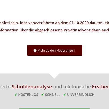
enfrei sein. Insolvenzverfahren ab dem 01.10.2020 dauern einh
formation über die abgeschlossene Privatinsolvenz dann au
Mehr zu den Neuerungen
lierte
Schuldenanalyse
und telefonische
Erstbe
✔
KOSTENLOS
✔
SCHNELL
✔
UNVERBINDLICH