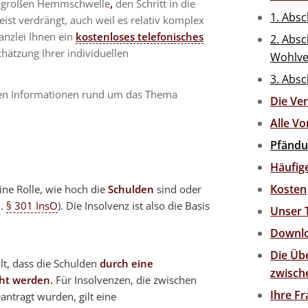
er großen Hemmschwelle
,
den Schritt in die
1. Absc
st verdrängt, auch weil es relativ komplex
anzlei Ihnen ein
kostenloses telefonisches
2. Absc
chätzung Ihrer individuellen
Wohlve
3. Absc
tigen Informationen rund um das Thema
Die Ve
Alle Vo
Pfändu
Häufig
Kosten
ine Rolle, wie hoch die
Schulden
sind oder
l.
§ 301 InsO
). Die Insolvenz ist also die Basis
Unser
Downl
Die Üb
lt, dass die Schulden
durch eine
zwisch
ht werden.
Für Insolvenzen, die zwischen
Ihre F
tragt wurden, gilt eine