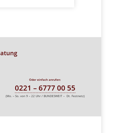
ratung
Oder einfach anrufen:
0221 – 6777 00 55
(Mo. – So. von 9 – 22 Uhr / BUNDESWEIT – Dt. Festnetz)