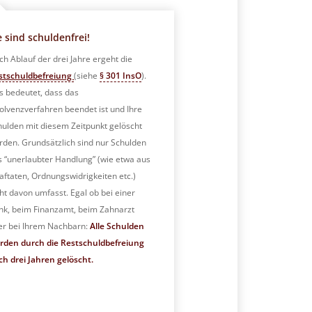
e sind schuldenfrei!
ch Ablauf der drei Jahre ergeht die
stschuldbefreiung
(siehe
§ 301 InsO
).
s bedeutet, dass das
solvenzverfahren beendet ist und Ihre
hulden mit diesem Zeitpunkt gelöscht
rden. Grundsätzlich sind nur Schulden
s “unerlaubter Handlung” (wie etwa aus
aftaten, Ordnungswidrigkeiten etc.)
ht davon umfasst. Egal ob bei einer
nk, beim Finanzamt, beim Zahnarzt
er bei Ihrem Nachbarn:
Alle Schulden
rden durch die Restschuldbefreiung
ch drei Jahren gelöscht.