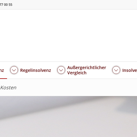
77 00 55
Außergerichtlicher
nz
Regelinsolvenz
Insolv
Vergleich
 Kosten