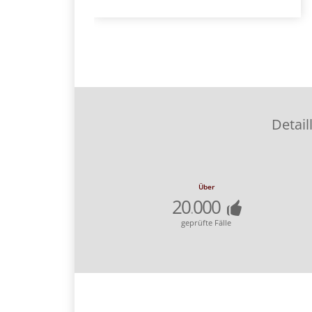
Detail
Über
20
000
.
geprüfte Fälle