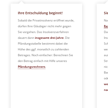
Ihre Entschuldung beginnt!
Si
Sobald die Privatinsolvenz eröffnet wurde,
Na
dürfen Ihre Gläubiger nicht mehr gegen
Re
Sie vorgehen. Das Insolvenzverfahren
Da
dauert dann
insgesamt drei Jahre
. Die
In
Pfändungstabelle bestimmt dabei die
Sc
Höhe des ggf. monatlich zu zahlenden
we
Betrages. Noch einfacher: Berechnen Sie
au
den Betrag einfach mit Hilfe unseres
Str
Pfändungsrechners
.
nic
Ba
od
we
na