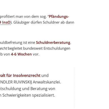
 profitiert man von dem sog. “
Pfändungs-
9 InsO
). Gläubiger dürfen Schuldner ab dann
huldbefreiung ist eine
Schuldnerberatung
.
echt
begleitet bundesweit Entschuldungen
alb von
4-6 Wochen
vor.
lt für Insolvenzrecht
und
DLER RUVINSKIJ Anwaltskanzlei.
 Entschuldung und Beratung von
 Schwierigkeiten spezialisiert.