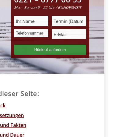
Mo. – So. von 9 – 22 Uhr / BUNDESWEIT
dieser Seite:
ick
setzungen
 und Fakten
 und Dauer