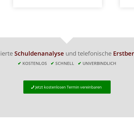
lierte
Schuldenanalyse
und telefonische
Erstbe
✔
KOSTENLOS
✔
SCHNELL
✔
UNVERBINDLICH
Jetzt kostenlosen Termin vereinbaren