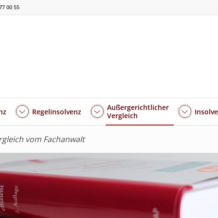
77 00 55
Außergerichtlicher
nz
Regelinsolvenz
Insolv
Vergleich
ergleich vom Fachanwalt