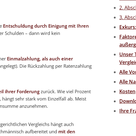
2. Abs
3. Absc
ne
Entschuldung durch Einigung mit Ihren
Exkurs:
er Schulden – dann wird kein
Faktore
außerge
Unser 
iner
Einmalzahlung, als auch einer
Verglei
angelegt). Die Rückzahlung per Ratenzahlung
Alle Vo
Alle Na
Kosten
il ihrer Forderung
zurück. Wie viel Prozent
hängt sehr stark vom Einzelfall ab. Meist
Downl
ldensumme anzunehmen.
Ihre F
gerichtlichen Vergleichs hängt auch
chmännisch aufbereitet und
mit den