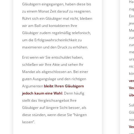
Ha
Gläubigern eingegangen, haben diese bis
zu
zu einem Monat Zeit darauf zu reagieren.
Ei
Rührt sich ein Gläubiger mal nicht, bleiben
je
wir am Ball und kontaktieren Ihre
Me
Gläubiger zudem regelmäßig telefonisch,
zu
um die Erfolgswahrscheinlichkeit zu
zu
maximieren und den Druck zu erhöhen.
me
Erst wenn wir Sie entschuldet haben,
ur
schließen wir Ihre Akte und sehen Ihr
ni
Mandat als abgeschlossen an. Bei einer
kö
guten Ausgangslage und den richtigen
ve
Argumenten
bleibt Ihren Gläubigern
Ve
jedoch kaum eine Wahl
. Denn häufig
üb
stellt das Vergleichsangebot Ihre
Sol
Gläubiger auf längere Sicht besser, als
Gl
diese stünden, wenn diese Sie “hängen
no
lassen”.
Ve
und