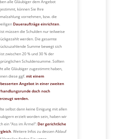
ben alle Gläubiger dem Angebot
gestimmt, können Sie Ihre
nmalzahlung vornehmen, bzw. die
weiligen
Daueraufträge einrichten
.
ist müssen die Schulden nur teilweise
rückgezahlt werden. Die gesamte
rückzuzahlende Summe bewegt sich
ist zwischen 20 % und 30 % der
sprünglichen Schuldensumme. Sollten
cht alle Gläubiger zugestimmt haben,
nnen diese ggf.
mit einem
rbesserten Angebot in einer zweiten
rhandlungsrunde doch noch
erzeugt werden.
lte selbst dann keine Einigung mit allen
äubigern erzielt worden sein, haben wir
ch ein “Ass im Ärmel”:
Der gerichtliche
rgleich
. Weitere Infos zu dessen Ablauf
 Vorteilen finden Sie unten.