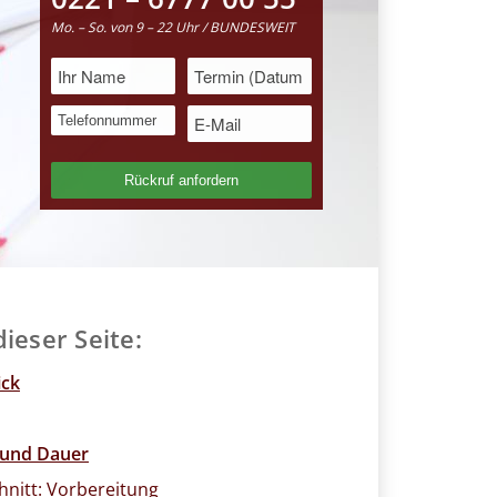
Mo. – So. von 9 – 22 Uhr / BUNDESWEIT
dieser S
eite:
ick
 und Dauer
hnitt: Vorbereitung