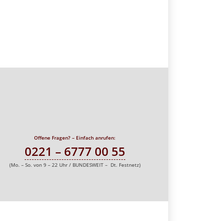
Offene Fragen? – Einfach anrufen:
0221 – 6777 00 55
(Mo. – So. von 9 – 22 Uhr / BUNDESWEIT – Dt. Festnetz)