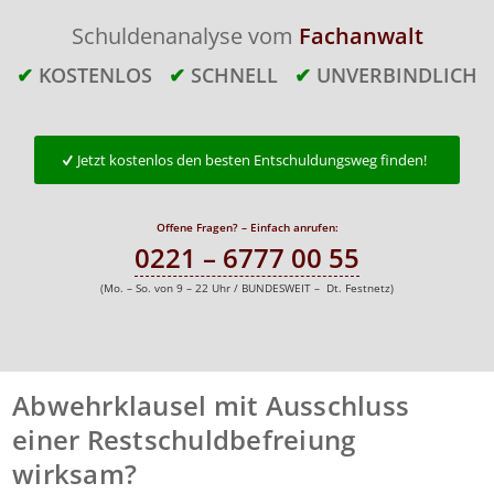
Schuldenanalyse vom
Fachanwalt
✔
KOSTENLOS
✔
SCHNELL
✔
UNVERBINDLICH
Jetzt kostenlos den besten Entschuldungsweg finden!
Offene Fragen? – Einfach anrufen:
0221 – 6777 00 55
(Mo. – So. von 9 – 22 Uhr / BUNDESWEIT – Dt. Festnetz)
Abwehrklausel mit Ausschluss
einer Restschuldbefreiung
wirksam?