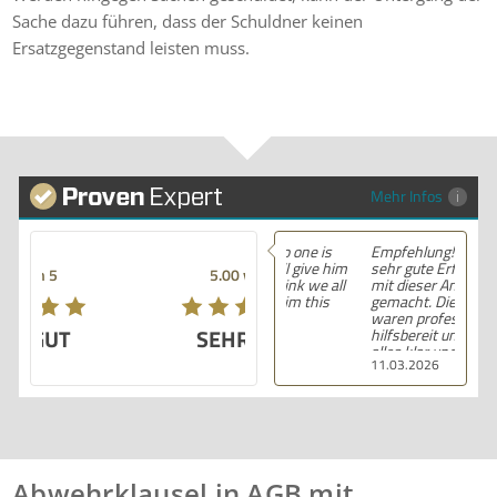
Sache dazu führen, dass der Schuldner keinen
Ersatzgegenstand leisten muss.
Mehr Infos
Empfehlung! Ich habe
sehr gute Erfahrungen
5.00 von 5
mit dieser Anwaltskanzlei
gemacht. Die Mitarbeiter
waren professionell,
SEHR GUT
hilfsbereit und haben
alles klar und deutlich
11.03.2026
erklärt. Ich bin mit der
Beratung sehr zufrieden
und kann ihre
Dienstleistungen
wärmstens empfehlen.
Abwehrklausel in AGB mit