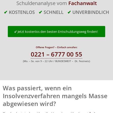
Schuldenanalyse vom
Fachanwalt
✔
KOSTENLOS
✔
SCHNELL
✔
UNVERBINDLICH
Jetzt kostenlos den besten Entschuldungsweg finden!
Offene Fragen? – Einfach anrufen:
0221 – 6777 00 55
(Mo. – So. von 9 – 22 Uhr / BUNDESWEIT – Dt. Festnetz)
Was passiert, wenn ein
Insolvenzverfahren mangels Masse
abgewiesen wird?