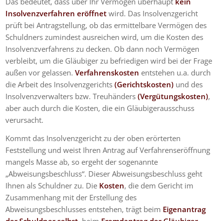
Das bedeutet, dass über Ihr Vermögen überhaupt
kein
Insolvenzverfahren eröffnet
wird. Das Insolvenzgericht
prüft bei Antragstellung, ob das ermittelbare Vermögen des
Schuldners zumindest ausreichen wird, um die Kosten des
Insolvenzverfahrens zu decken. Ob dann noch Vermögen
verbleibt, um die Gläubiger zu befriedigen wird bei der Frage
außen vor gelassen.
Verfahrenskosten
entstehen u.a. durch
die Arbeit des Insolvenzgerichts
(Gerichtskosten)
und des
Insolvenzverwalters bzw. Treuhänders
(Vergütungskosten)
,
aber auch durch die Kosten, die ein Gläubigerausschuss
verursacht.
Kommt das Insolvenzgericht zu der oben erörterten
Feststellung und weist Ihren Antrag auf Verfahrenseröffnung
mangels Masse ab, so ergeht der sogenannte
„Abweisungsbeschluss“. Dieser Abweisungsbeschluss geht
Ihnen als Schuldner zu. Die
Kosten
, die dem Gericht im
Zusammenhang mit der Erstellung des
Abweisungsbeschlusses entstehen, trägt beim
Eigenantrag
der Schuldner selbst
, beim
Fremdantrag der Gläubiger
.