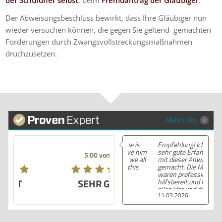
Der Abweisungsbeschluss bewirkt, dass Ihre Gläubiger nun
wieder versuchen können, die gegen Sie geltend gemachten
Forderungen durch Zwangsvollstreckungsmaßnahmen
druchzusetzen.
Mehr Infos
Empfehlung! Ich habe
sehr gute Erfahrungen
5.00 von 5
mit dieser Anwaltskanzlei
gemacht. Die Mitarbeiter
waren professionell,
SEHR GUT
hilfsbereit und haben
alles klar und deutlich
11.03.2026
erklärt. Ich bin mit der
Beratung sehr zufrieden
und kann ihre
Dienstleistungen