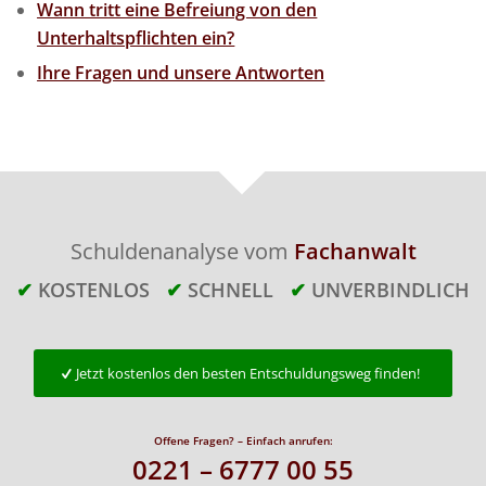
Wann tritt eine Befreiung von den
Unterhaltspflichten ein?
Ihre Fragen und unsere Antworten
Schuldenanalyse vom
Fachanwalt
✔
KOSTENLOS
✔
SCHNELL
✔
UNVERBINDLICH
Jetzt kostenlos den besten Entschuldungsweg finden!
Offene Fragen? – Einfach anrufen:
0221 – 6777 00 55