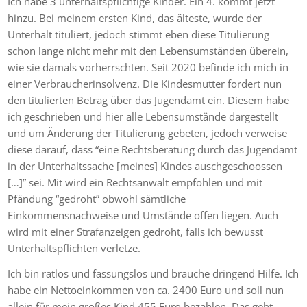
Ich habe 3 unterhaltspflichtige Kinder. Ein 4. kommt jetzt
hinzu. Bei meinem ersten Kind, das älteste, wurde der
Unterhalt tituliert, jedoch stimmt eben diese Titulierung
schon lange nicht mehr mit den Lebensumständen überein,
wie sie damals vorherrschten. Seit 2020 befinde ich mich in
einer Verbraucherinsolvenz. Die Kindesmutter fordert nun
den titulierten Betrag über das Jugendamt ein. Diesem habe
ich geschrieben und hier alle Lebensumstände dargestellt
und um Änderung der Titulierung gebeten, jedoch verweise
diese darauf, dass “eine Rechtsberatung durch das Jugendamt
in der Unterhaltssache [meines] Kindes auschgeschoossen
[…]” sei. Mit wird ein Rechtsanwalt empfohlen und mit
Pfändung “gedroht” obwohl sämtliche
Einkommensnachweise und Umstände offen liegen. Auch
wird mit einer Strafanzeigen gedroht, falls ich bewusst
Unterhaltspflichten verletze.
Ich bin ratlos und fassungslos und brauche dringend Hilfe. Ich
habe ein Nettoeinkommen von ca. 2400 Euro und soll nun
allein für mein großes Kind 455 Euro bezahlen. Das geht