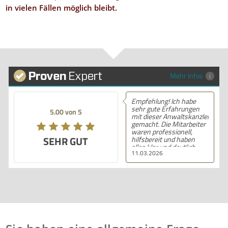
in vielen Fällen möglich bleibt.
Mehr Infos
Empfehlung! Ich habe
sehr gute Erfahrungen
5.00 von 5
mit dieser Anwaltskanzlei
gemacht. Die Mitarbeiter
waren professionell,
SEHR GUT
hilfsbereit und haben
alles klar und deutlich
11.03.2026
erklärt. Ich bin mit der
Beratung sehr zufrieden
und kann ihre
Dienstleistungen
wärmstens empfehlen.