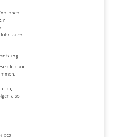
Von Ihnen
ein
e
 führt auch
rsetzung
wesenden und
timmen.
n ihn,
ger, also
u
or des