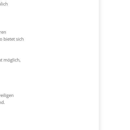
lich
ren
 bietet sich
t möglich,
eiligen
nd.