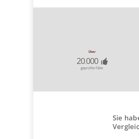
Über
20
000
.
geprüfte Fälle
Sie hab
Verglei