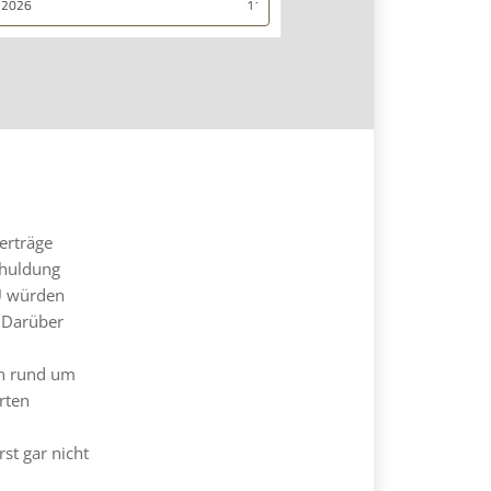
11.03.2026
empfehlen.
erträge
chuldung
EU würden
. Darüber
ch rund um
rten
st gar nicht