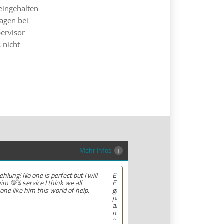
 eingehalten
lagen bei
pervisor
 nicht
Mehr Infos
Empfehlung! Ich habe sehr gute
Erfahrungen mit dieser Anwaltskanzlei
gemacht. Die Mitarbeiter waren
professionell, hilfsbereit und haben
alles klar und deutlich erklärt. Ich bin
mit der Beratung sehr zufrieden und
kann ihre Dienstleistungen wärmstens