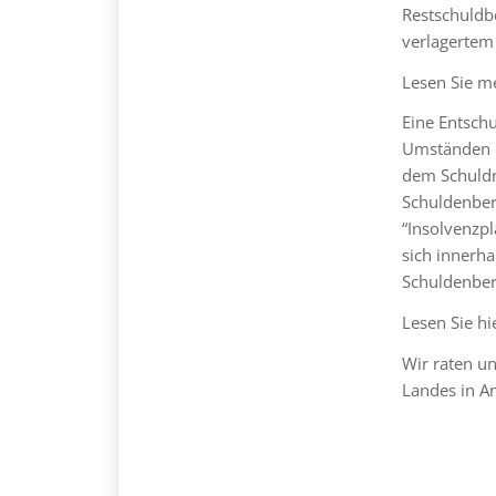
Restschuldbe
verlagertem
Lesen Sie m
Eine Entsch
Umständen ri
dem Schuldn
Schuldenbere
“Insolvenzp
sich innerh
Schuldenbere
Lesen Sie h
Wir raten un
Landes in A