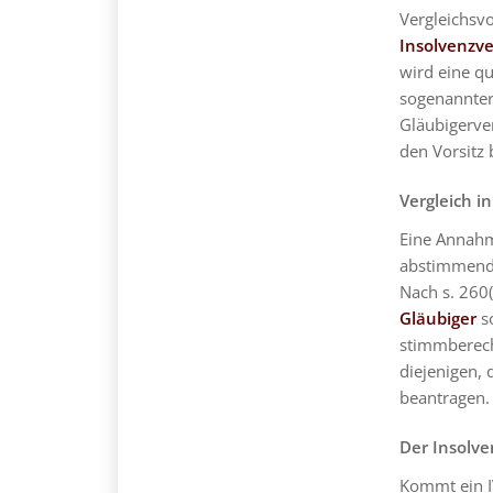
Vergleichsvo
Insolvenzve
wird eine qu
sogenannter 
Gläubigerve
den Vorsitz
Vergleich i
Eine Annahm
abstimmende
Nach s. 260(
Gläubiger
so
stimmberech
diejenigen, 
beantragen.
Der Insolve
Kommt ein IV