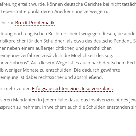
freiung erteilt wurde, können deutsche Gerichte bei nicht tatsäch
 Lebensmittelpunkt deren Anerkennung verweigern.
ehr zur
Brexit-Problematik
.
uldung nach englischen Recht erscheint wogegen diesen, besonde
sikoreicher für den Schuldner, als etwa das deutsche Pendant. So
er neben einem außergerichtlichen und gerichtlichen
inigungsverfahren zusätzlich die Möglichkeit des sog.
lanverfahrens”. Auf diesem Wege ist es auch nach deutschem Rech
alb weniger Monate zu entschulden. Die dadurch gewährte
inigung ist dabei rechtssicher und abschließend.
ier mehr zu den
Erfolgsaussichten eines Insolvenzplans
.
seren Mandanten in jedem Falle dazu, das Insolvenzrecht des jew
nspruch zu nehmen, in welchem auch die Schulden entstanden si