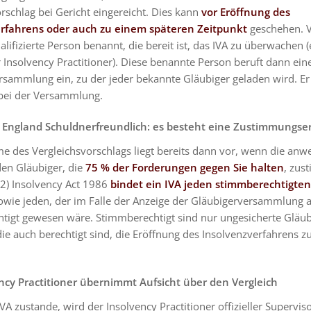
rschlag bei Gericht eingereicht. Dies kann
vor Eröffnung des
rfahrens oder auch zu einem späteren Zeitpunkt
geschehen. 
alifizierte Person benannt, die bereit ist, das IVA zu überwachen (
Insolvency Practitioner). Diese benannte Person beruft dann ein
rsammlung ein, zu der jeder bekannte Gläubiger geladen wird. Er
 bei der Versammlung.
n England Schuldnerfreundlich: es besteht eine Zustimmungse
e des Vergleichsvorschlags liegt bereits dann vor, wenn die an
n Gläubiger, die
75 % der Forderungen gegen Sie halten
, zus
2) Insolvency Act 1986
bindet ein IVA jeden stimmberechtigten
wie jeden, der im Falle der Anzeige der Gläubigerversammlung a
tigt gewesen wäre. Stimmberechtigt sind nur ungesicherte Gläubi
die auch berechtigt sind, die Eröffnung des Insolvenzverfahrens z
ncy Practitioner übernimmt Aufsicht über den Vergleich
A zustande, wird der Insolvency Practitioner offizieller Supervis