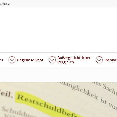
77 00 55
Außergerichtlicher
nz
Regelinsolvenz
Insolv
Vergleich