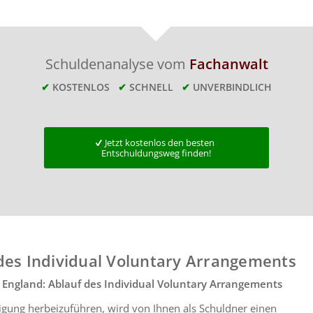
Schuldenanalyse vom
Fachanwalt
✔
KOSTENLOS
✔
SCHNELL
✔
UNVERBINDLICH
Jetzt kostenlos den besten
Entschuldungsweg finden!
des Individual Voluntary Arrangements
n England: Ablauf des Individual Voluntary Arrangements
igung herbeizuführen, wird von Ihnen als Schuldner einen