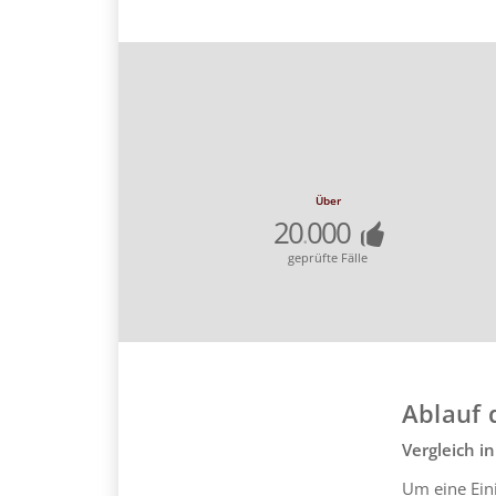
Über
20
000
.
geprüfte Fälle
Ablauf 
Vergleich i
Um eine Ein