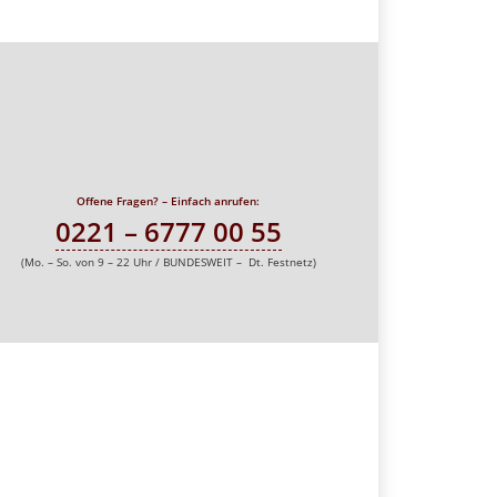
Offene Fragen? – Einfach anrufen:
0221 – 6777 00 55
(Mo. – So. von 9 – 22 Uhr / BUNDESWEIT – Dt. Festnetz)