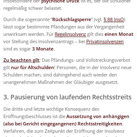
insbesondere der
psychische Druck
ist es, der die Schuldner
regelmäßig schwer belastet.
Durch die sogenannte “
Rückschlagsperre
” (vgl.
§ 88 InsO
)
lässt sogar bestimmte Pfändungen aus der Vergangenheit
unwirksam werden. Für
Regelinsolvenz
gilt dies
einen Monat
vor Stellung des Insolvenzantrags – bei
Privatinsolvenzen
sind es sogar
3 Monate
.
Zu beachten gilt
: Das Pfändungs- und Vollstreckungsverbot
gilt
nur für Altschulden
! Personen, die in der Insolvenz neue
Schulden machen, sind dahingehend auch wieder den
unangenehmen Maßnahmen der Gläubiger ausgesetzt.
3. Pausierung von laufenden Rechtsstreits
Die dritte und letzte wichtige Konsequenz des
Eröffnungsbeschlusses ist die
Aussetzung von anhängigen
(also bei Gericht eingegangenen) Rechtsstreitigkeiten
.
Verfahren, die zum Zeitpunkt der Eröffnung der Insolvenz