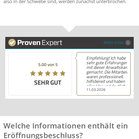
also in der Schwebe sind, werden zunächst unterbrochen.
Mehr Infos
Empfehlung! Ich habe
sehr gute Erfahrungen
5.00 von 5
mit dieser Anwaltskanzlei
gemacht. Die Mitarbeiter
waren professionell,
SEHR GUT
hilfsbereit und haben
alles klar und deutlich
11.03.2026
erklärt. Ich bin mit der
Beratung sehr zufrieden
und kann ihre
Dienstleistungen
wärmstens empfehlen.
Welche Informationen enthält ein
Eröffnungsbeschluss?