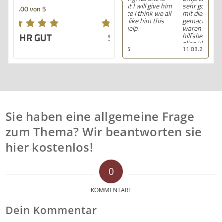
perfect but I will give him
sehr gute Erfahrungen
5.00 von 5
💯% service I think we all
mit dieser Anwaltskanzlei
someone like him this
gemacht. Die Mitarbeiter
world of help.
waren professionell,
SEHR GUT
hilfsbereit und haben
alles klar und deutlich
17.03.2026
11.03.2026
erklärt. Ich bin mit der
Beratung sehr zufrieden
und kann ihre
Dienstleistungen
wärmstens empfehlen.
Sie haben eine allgemeine Frage
zum Thema? Wir beantworten sie
hier kostenlos!
0
KOMMENTARE
Dein Kommentar