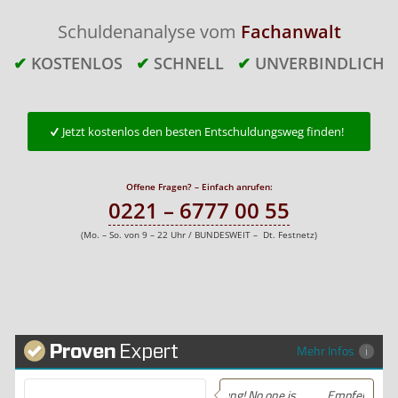
Schuldenanalyse vom
Fachanwalt
✔
KOSTENLOS
✔
SCHNELL
✔
UNVERBINDLICH
Jetzt kostenlos den besten Entschuldungsweg finden!
Offene Fragen? – Einfach anrufen:
0221 – 6777 00 55
(Mo. – So. von 9 – 22 Uhr / BUNDESWEIT – Dt. Festnetz)
Mehr Infos
Empfehlung! No one is
Empfehlung! Ich habe