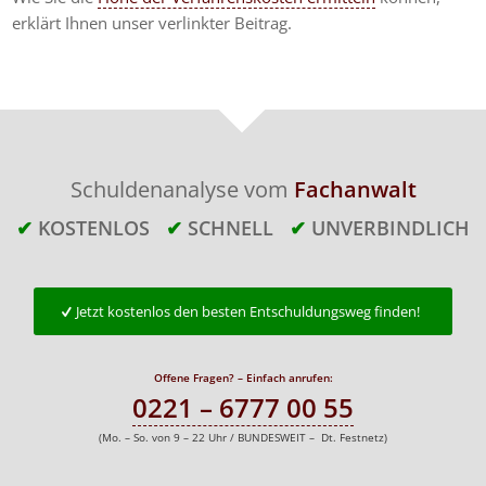
erklärt Ihnen unser verlinkter Beitrag.
Schuldenanalyse vom
Fachanwalt
✔
KOSTENLOS
✔
SCHNELL
✔
UNVERBINDLICH
Jetzt kostenlos den besten Entschuldungsweg finden!
Offene Fragen? – Einfach anrufen:
0221 – 6777 00 55
(Mo. – So. von 9 – 22 Uhr / BUNDESWEIT – Dt. Festnetz)