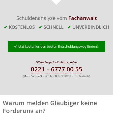
Schuldenanalyse vom
Fachanwalt
✔
KOSTENLOS
✔
SCHNELL
✔
UNVERBINDLICH
Jetzt kostenlos den besten Entschuldungsweg finden!
Offene Fragen? – Einfach anrufen:
0221 – 6777 00 55
(Mo. – So. von 9 – 22 Uhr / BUNDESWEIT – Dt. Festnetz)
Warum melden Gläubiger keine
Forderung an?