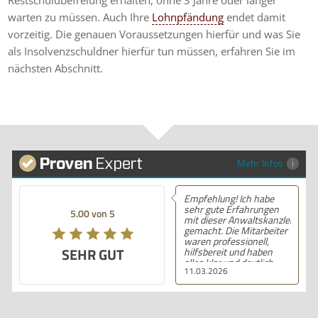
warten zu müssen. Auch Ihre
Lohnpfändung
endet damit
vorzeitig. Die genauen Voraussetzungen hierfür und was Sie
als Insolvenzschuldner hierfür tun müssen, erfahren Sie im
nächsten Abschnitt.
Mehr Infos
Empfehlung! Ich habe
sehr gute Erfahrungen
5.00 von 5
mit dieser Anwaltskanzlei
gemacht. Die Mitarbeiter
waren professionell,
SEHR GUT
hilfsbereit und haben
alles klar und deutlich
11.03.2026
erklärt. Ich bin mit der
Beratung sehr zufrieden
und kann ihre
Dienstleistungen
wärmstens empfehlen.