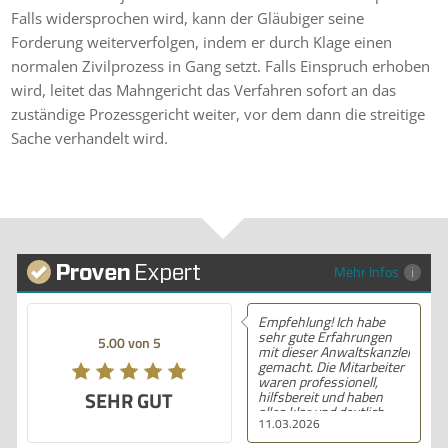
Falls widersprochen wird, kann der Gläubiger seine
Forderung weiterverfolgen, indem er durch Klage einen
normalen Zivilprozess in Gang setzt. Falls Einspruch erhoben
wird, leitet das Mahngericht das Verfahren sofort an das
zuständige Prozessgericht weiter, vor dem dann die streitige
Sache verhandelt wird.
Mehr Infos
Empfehlung! Ich habe
sehr gute Erfahrungen
5.00 von 5
mit dieser Anwaltskanzlei
gemacht. Die Mitarbeiter
waren professionell,
SEHR GUT
hilfsbereit und haben
alles klar und deutlich
11.03.2026
erklärt. Ich bin mit der
Beratung sehr zufrieden