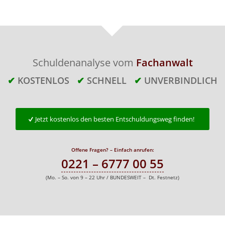
Schuldenanalyse vom
Fachanwalt
✔
KOSTENLOS
✔
SCHNELL
✔
UNVERBINDLICH
Jetzt kostenlos den besten Entschuldungsweg finden!
Offene Fragen? – Einfach anrufen:
0221 – 6777 00 55
(Mo. – So. von 9 – 22 Uhr / BUNDESWEIT – Dt. Festnetz)