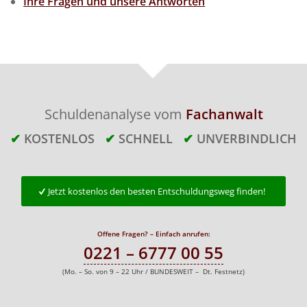
Ihre Fragen und unsere Antworten
Schuldenanalyse vom
Fachanwalt
✔
KOSTENLOS
✔
SCHNELL
✔
UNVERBINDLICH
Jetzt kostenlos den besten Entschuldungsweg finden!
Offene Fragen? – Einfach anrufen:
0221 – 6777 00 55
(Mo. – So. von 9 – 22 Uhr / BUNDESWEIT – Dt. Festnetz)