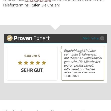
Telefontermins. Rufen Sie uns an!
Mehr Infos
Empfehlung! Ich habe
sehr gute Erfahrungen
5.00 von 5
mit dieser Anwaltskanzlei
gemacht. Die Mitarbeiter
waren professionell,
SEHR GUT
hilfsbereit und haben
alles klar und deutlich
11.03.2026
erklärt. Ich bin mit der
Beratung sehr zufrieden
und kann ihre
Dienstleistungen
wärmstens empfehlen.