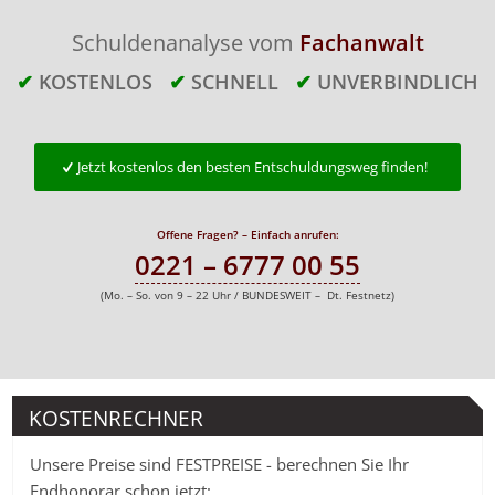
Schuldenanalyse vom
Fachanwalt
✔
KOSTENLOS
✔
SCHNELL
✔
UNVERBINDLICH
Jetzt kostenlos den besten Entschuldungsweg finden!
Offene Fragen? – Einfach anrufen:
0221 – 6777 00 55
(Mo. – So. von 9 – 22 Uhr / BUNDESWEIT – Dt. Festnetz)
KOSTENRECHNER
Unsere Preise sind FESTPREISE - berechnen Sie Ihr
Endhonorar schon jetzt: