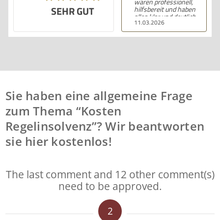
waren professionell,
SEHR GUT
hilfsbereit und haben
alles klar und deutlich
11.03.2026
erklärt. Ich bin mit der
Beratung sehr zufrieden
und kann ihre
Dienstleistungen
wärmstens empfehlen.
Sie haben eine allgemeine Frage
zum Thema “Kosten
Regelinsolvenz”? Wir beantworten
sie hier kostenlos!
The last comment and 12 other comment(s)
need to be approved.
2