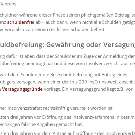
rfahrens.
Schuldner während dieser Phase seinen pflichtgemäßen Beitrag, sc
venz
schuldenfrei
ab – auch dann, wenn nicht alle Schulden getilg
r wird also von seinen restlichen Schulden befreit.
uldbefreiung: Gewährung oder Versagun
ng dafür ist aber, dass der Schuldner im Zuge der Anmeldung der
ldbefreiung beantragt hat und diese vom Insolvenzgericht auch er
 wird dem Schuldner die Restschuldbefreiung auf Antrag eines
ubigers versagen, wenn einer der in § 290 InsO (insoweit abschli
n
Versagungsgründe
vorliegt. Ein Versagungsgrund liegt z.B. vor
er Insolvenzstraftat rechtskräftig verurteilt worden ist,
tzten drei Jahren vor Eröffnung des Insolvenzverfahrens in besti
hängen falsche Angaben gemacht hat,
tzten drei Jahren vor dem Antrag auf Eröffnung des Insolvenzverf