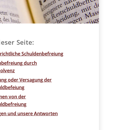
ieser Seite:
ichtliche Schuldenbefreiung
nbefreiung durch
solvenz
ng oder Versagung der
uldbefeiung
en von der
uldbefreiung
agen und unsere Antworten