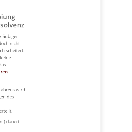
eiung
nsolvenz
Gläubiger
doch nicht
ch scheitert.
 keine
das
hren
fahrens wird
gen des
rteilt.
nt) dauert