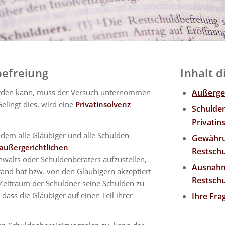
befreiung
Inhalt d
werden kann, muss der Versuch unternommen
Außerger
elingt dies, wird eine
Privatinsolvenz
Schulde
Privatin
n dem alle Gläubiger und alle Schulden
Gewähru
außergerichtlichen
Restsch
nwalts oder Schuldenberaters aufzustellen,
Ausnahm
tand hat bzw. von den Gläubigern akzeptiert
Restsch
 Zeitraum der Schuldner seine Schulden zu
dass die Gläubiger auf einen Teil ihrer
Ihre Fr