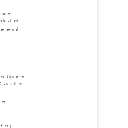
e oder
letzt hat,
lche bemüht
nten Gründen
Dazu zählen
der
chten)