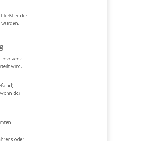
hließt er die
t wurden.
g
 Insolvenz
teilt wird.
eßend)
, wenn der
mmten
ahrens oder