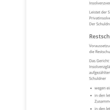
Insolvenzve
Leistet der 
Privatinsol
Der Schuldne
Restsch
Voraussetzu
die Restschu
Das Gericht
Insolvenzglä
aufgezählte
Schuldner
wegen ein
in den le
Zusammen
in den le