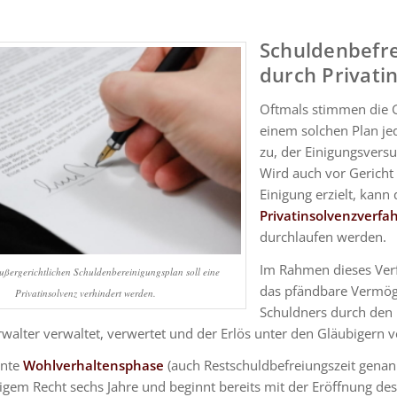
Schuldenbefr
durch Privati
Oftmals stimmen die 
einem solchen Plan je
zu, der Einigungsversu
Wird auch vor Gericht
Einigung erzielt, kann 
Privatinsolvenzverfa
durchlaufen werden.
Im Rahmen dieses Ver
ußergerichtlichen Schuldenbereinigungsplan soll eine
das pfändbare Vermö
Privatinsolvenz verhindert werden.
Schuldners durch den
walter verwaltet, verwertet und der Erlös unter den Gläubigern ve
nnte
Wohlverhaltensphase
(auch Restschuldbefreiungszeit genan
igem Recht sechs Jahre und beginnt bereits mit der Eröffnung des