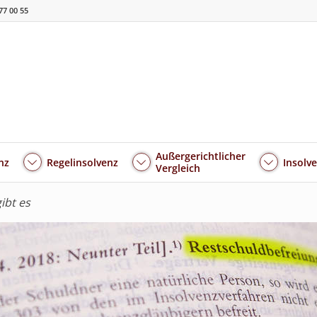
77 00 55
Außergerichtlicher
nz
Regelinsolvenz
Insolv
Vergleich
ibt es