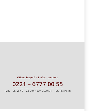
Offene Fragen? – Einfach anrufen:
0221 – 6777 00 55
(Mo. – So. von 9 – 22 Uhr / BUNDESWEIT – Dt. Festnetz)