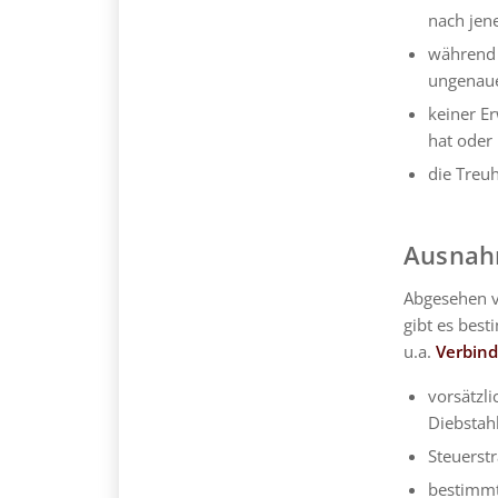
nach jen
während d
ungenaue
keiner E
hat oder
die Treu
Ausnah
Abgesehen v
gibt es bes
u.a.
Verbind
vorsätzl
Diebstahl
Steuerstr
bestimmt