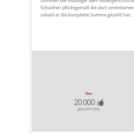
Stimmen die Gläubiger dem außergerichtlich
Schuldner pflichtgemäß die dort vereinbarten
sobald er die komplette Summe gezahlt hat.
Über
20
000
.
geprüfte Fälle