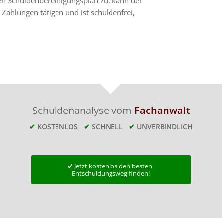
en Schuldenbereinigungsplan zu, kann der
 Zahlungen tätigen und ist schuldenfrei,
Schuldenanalyse vom
Fachanwalt
✔
KOSTENLOS
✔
SCHNELL
✔
UNVERBINDLICH
Jetzt kostenlos den besten
Entschuldungsweg finden!