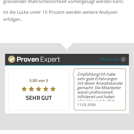
grenzender Wahrscheinlichkeit vorhergesagt werden kann.
Ist die Lücke unter 10 Prozent werden weitere Analysen
erfolgen.
Mehr Infos
Empfehlung! Ich habe
sehr gute Erfahrungen
5.00 von 5
mit dieser Anwaltskanzlei
gemacht. Die Mitarbeiter
waren professionell,
SEHR GUT
hilfsbereit und haben
alles klar und deutlich
11.03.2026
erklärt. Ich bin mit der
Beratung sehr zufrieden
und kann ihre
Dienstleistungen
wärmstens empfehlen.