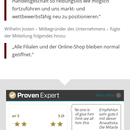
Handelsgeschäft so reibungslos wie möglich
fortzuführen und uns markt- und
wettbewerbsfähig neu zu positionieren.“
Wilhelm Josten – Mitbegründer des Unternehmens – fügte
der Mitteilung folgendes hinzu:
„Alle Filialen und der Online-Shop bleiben normal
geöffnet.“
Mehr Infos
Empfehlung! Ich habe
sehr gute Erfahrungen
5.00 von 5
mit dieser
Anwaltskanzlei gemacht.
Die Mitarbeiter waren