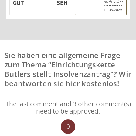
SEHR GUT
professionell, hilfsbereit
und haben alles klar und
11.03.2026
deutlich erklärt. Ich bin
mit der Beratung sehr
zufrieden und kann ihre
Dienstleistungen
wärmstens empfehlen.
Sie haben eine allgemeine Frage
zum Thema “Einrichtungskette
Butlers stellt Insolvenzantrag”? Wir
beantworten sie hier kostenlos!
The last comment and 3 other comment(s)
need to be approved.
0