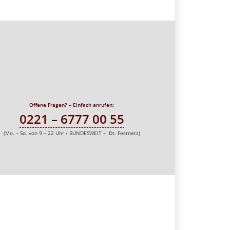
Offene Fragen? – Einfach anrufen:
0221 – 6777 00 55
(Mo. – So. von 9 – 22 Uhr / BUNDESWEIT – Dt. Festnetz)