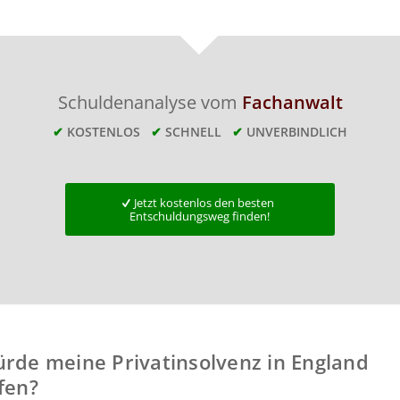
Schuldenanalyse vom
Fachanwalt
✔
KOSTENLOS
✔
SCHNELL
✔
UNVERBINDLICH
Jetzt kostenlos den besten
Entschuldungsweg finden!
rde meine Privatinsolvenz in England
fen?