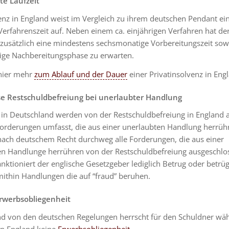
te Laufzeit
enz in England weist im Vergleich zu ihrem deutschen Pendant ei
Verfahrenszeit auf. Neben einem ca. einjährigen Verfahren hat de
zusätzlich eine mindestens sechsmonatige Vorbereitungszeit sowi
ige Nachbereitungsphase zu erwarten.
 hier mehr
zum Ablauf und der Dauer
einer Privatinsolvenz in Eng
ise Restschuldbefreiung bei unerlaubter Handlung
 in Deutschland werden von der Restschuldbefreiung in England 
Forderungen umfasst, die aus einer unerlaubten Handlung herrüh
ach deutschem Recht durchweg alle Forderungen, die aus einer
en Handlunge herrühren von der Restschuldbefreiung ausgeschlo
nktioniert der englische Gesetzgeber lediglich Betrug oder betrü
ithin Handlungen die auf “fraud” beruhen.
Erwerbsobliegenheit
d von den deutschen Regelungen herrscht für den Schuldner wä