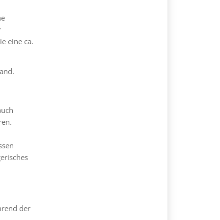
ne
r
e eine ca.
land.
auch
ren.
ssen
gerisches
hrend der