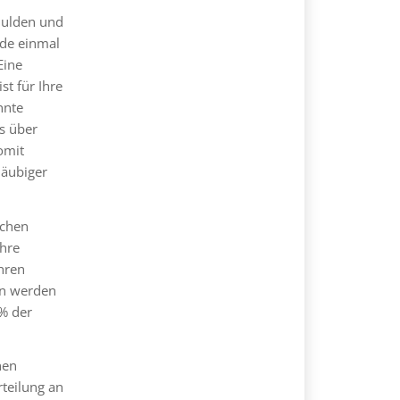
hulden und
ade einmal
Eine
st für Ihre
nnte
s über
omit
läubiger
ichen
Ihre
hren
ren werden
 % der
hen
rteilung an