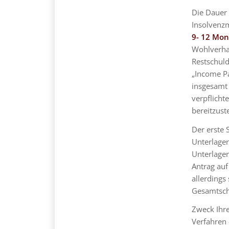
Die Dauer 
Insolvenzm
9- 12 Mo
Wohlverhal
Restschuld
„Income P
insgesamt 
verpflicht
bereitzuste
Der erste S
Unterlagen
Unterlagen
Antrag auf
allerdings
Gesamtsch
Zweck Ihre
Verfahren 