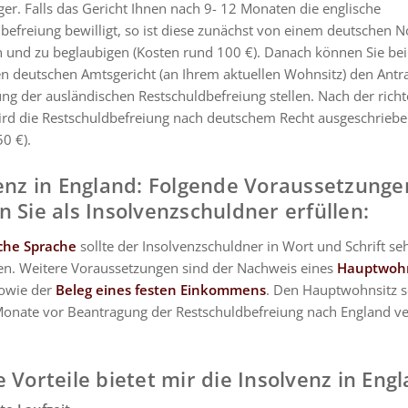
ger. Falls das Gericht Ihnen nach 9- 12 Monaten die englische
befreiung bewilligt, so ist diese zunächst von einem deutschen No
n und zu beglaubigen (Kosten rund 100 €). Danach können Sie be
n deutschen Amtsgericht (an Ihrem aktuellen Wohnsitz) den Antr
g der ausländischen Restschuldbefreiung stellen. Nach der richt
rd die Restschuldbefreiung nach deutschem Recht ausgeschriebe
50 €).
enz in England:
Folgende Voraussetzunge
 Sie als Insolvenzschuldner erfüllen:
sche Sprache
sollte der Insolvenzschuldner in Wort und Schrift se
en. Weitere Voraussetzungen sind der Nachweis eines
Hauptwohn
sowie der
Beleg eines festen Einkommens
. Den Hauptwohnsitz so
Monate vor Beantragung der Restschuldbefreiung nach England ve
 Vorteile bietet mir die Insolvenz in Eng