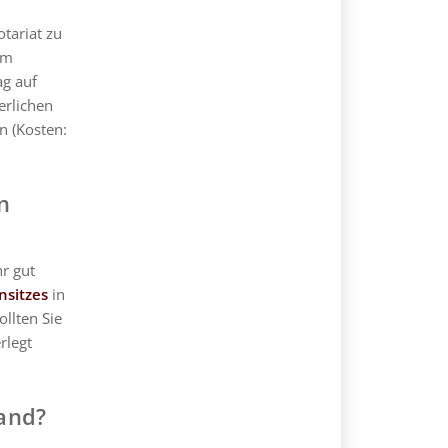
tariat zu
im
ag auf
erlichen
n (Kosten:
n
hr gut
sitzes
in
llten Sie
rlegt
land?