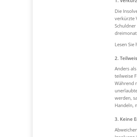
1. Verkürz
Die Insolv
verkürzte 
Schuldner 
dreimonat
Lesen Sie
2. Teilwe
Anders als
teilweise 
Während n
unerlaubt
werden, sa
Handeln, m
3. Keine 
Abweichen