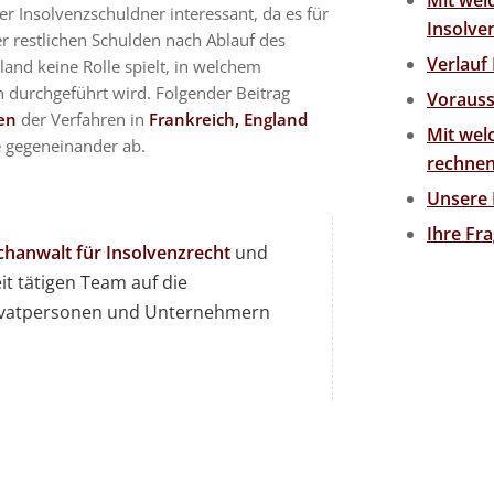
Mit wel
er Insolvenzschuldner interessant, da es für
Insolve
er restlichen Schulden nach Ablauf des
Verlauf
and keine Rolle spielt, in welchem
 durchgeführt wird. Folgender Beitrag
Vorauss
en
der Verfahren in
Frankreich, England
Mit wel
 gegeneinander ab.
rechnen
Unsere
Ihre Fr
chanwalt für Insolvenzrecht
und
t tätigen Team auf die
ivatpersonen und Unternehmern