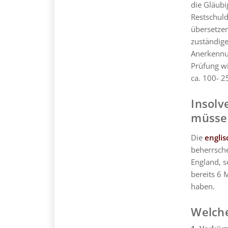
die Gläubi
Restschuld
übersetze
zuständige
Anerkennun
Prüfung wi
ca. 100- 2
Insolv
müssen
Die
engli
beherrsch
England, 
bereits 6 
haben.
Welche