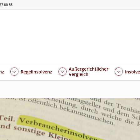
77 00 55
Außergerichtlicher
nz
Regelinsolvenz
Insolv
Vergleich