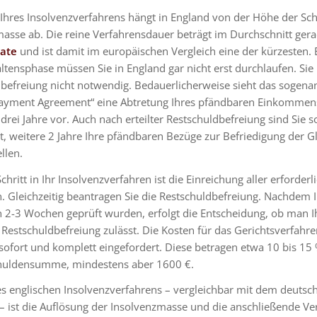
Ihres Insolvenzverfahrens hängt in England von der Höhe der Sc
asse ab. Die reine Verfahrensdauer beträgt im Durchschnitt ger
nate
und ist damit im europäischen Vergleich eine der kürzesten. 
tensphase müssen Sie in England gar nicht erst durchlaufen. Sie i
befreiung nicht notwendig. Bedauerlicherweise sieht das sogena
ayment Agreement“ eine Abtretung Ihres pfändbaren Einkommen
drei Jahre vor. Auch nach erteilter Restschuldbefreiung sind Sie s
et, weitere 2 Jahre Ihre pfändbaren Bezüge zur Befriedigung der G
llen.
chritt in Ihr Insolvenzverfahren ist die Einreichung aller erforderl
. Gleichzeitig beantragen Sie die Restschuldbefreiung. Nachdem 
 2-3 Wochen geprüft wurden, erfolgt die Entscheidung, ob man I
 Restschuldbefreiung zulässt. Die Kosten für das Gerichtsverfah
 sofort und komplett eingefordert. Diese betragen etwa 10 bis 15
uldensumme, mindestens aber 1600 €.
s englischen Insolvenzverfahrens – vergleichbar mit dem deutsc
– ist die Auflösung der Insolvenzmasse und die anschließende Ve