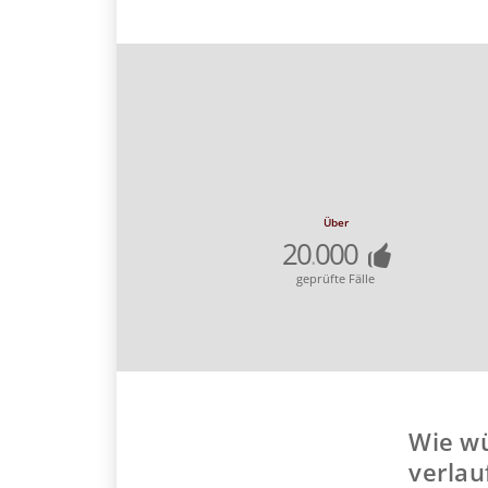
Über
20
000
.
geprüfte Fälle
Wie wü
verlau