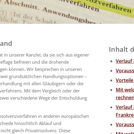
land
Inhalt d
in unserer Kanzlei, da sie sich aus eigener
Verlauf
hieflage befreien und die drohende
igen können. Wir besprechen in unseren
Vorauss
zwei grundsätzlichen Handlungsoptionen –
Vorteile
verhandlung mit allen Gläubigern oder die
Mit wel
verfahrens. Mit dem Vergleich oder der
rechne
o zwei verschiedene Wege der Entschuldung
Verlauf 
Frankre
insolvenzverfahren in anderen europäischen
hiede hinsichtlich Ablauf und
Vorauss
 nicht gleich Privatinsolvenz. Diese