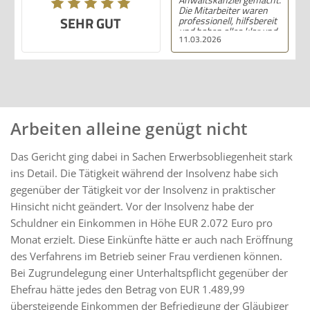
Die Mitarbeiter waren
SEHR GUT
professionell, hilfsbereit
und haben alles klar und
11.03.2026
deutlich erklärt. Ich bin
mit der Beratung sehr
zufrieden und kann ihre
Dienstleistungen
wärmstens empfehlen.
Arbeiten alleine genügt nicht
Das Gericht ging dabei in Sachen Erwerbsobliegenheit stark
ins Detail. Die Tätigkeit während der Insolvenz habe sich
gegenüber der Tätigkeit vor der Insolvenz in praktischer
Hinsicht nicht geändert. Vor der Insolvenz habe der
Schuldner ein Einkommen in Höhe EUR 2.072 Euro pro
Monat erzielt. Diese Einkünfte hätte er auch nach Eröffnung
des Verfahrens im Betrieb seiner Frau verdienen können.
Bei Zugrundelegung einer Unterhaltspflicht gegenüber der
Ehefrau hätte jedes den Betrag von EUR 1.489,99
übersteigende Einkommen der Befriedigung der Gläubiger