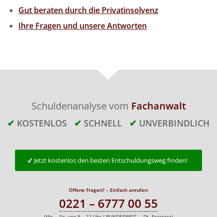
Gut beraten durch die Privatinsolvenz
Ihre Fragen und unsere Antworten
Schuldenanalyse vom
Fachanwalt
✔
KOSTENLOS
✔
SCHNELL
✔
UNVERBINDLICH
Jetzt kostenlos den besten Entschuldungsweg finden!
Offene Fragen? – Einfach anrufen:
0221 – 6777 00 55
(Mo. – So. von 9 – 22 Uhr / BUNDESWEIT – Dt. Festnetz)