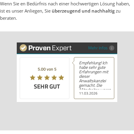
Wenn Sie en Bedürfnis nach einer hochwertigen Lösung haben,
ist es unser Anliegen, Sie
überzeugend und nachhaltig
zu
beraten.
Mehr Infos
Empfehlung! Ich
habe sehr gute
5.00 von 5
Erfahrungen mit
dieser
Anwaltskanzlei
SEHR GUT
gemacht. Die
Mitarbeiter waren
11.03.2026
professionell,
hilfsbereit und
haben alles klar
und deutlich
erklärt. Ich bin mit
der Beratung sehr
zufrieden und kann
ihre
Dienstleistungen