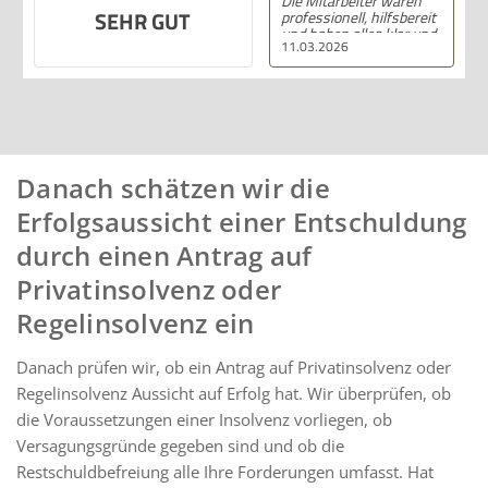
Die Mitarbeiter waren
SEHR GUT
professionell, hilfsbereit
und haben alles klar und
11.03.2026
deutlich erklärt. Ich bin
mit der Beratung sehr
zufrieden und kann ihre
Dienstleistungen
wärmstens empfehlen.
Danach schätzen wir die
Erfolgsaussicht einer Entschuldung
durch einen Antrag auf
Privatinsolvenz oder
Regelinsolvenz ein
Danach prüfen wir, ob ein Antrag auf Privatinsolvenz oder
Regelinsolvenz Aussicht auf Erfolg hat. Wir überprüfen, ob
die Voraussetzungen einer Insolvenz vorliegen, ob
Versagungsgründe gegeben sind und ob die
Restschuldbefreiung alle Ihre Forderungen umfasst. Hat