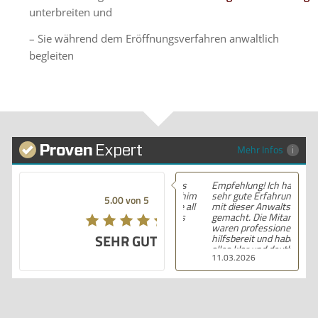
unterbreiten und
– Sie während dem Eröffnungsverfahren anwaltlich
begleiten
Mehr Infos
Empfehlung! Ich habe
sehr gute Erfahrungen
5.00 von 5
mit dieser Anwaltskanzlei
gemacht. Die Mitarbeiter
waren professionell,
SEHR GUT
hilfsbereit und haben
alles klar und deutlich
11.03.2026
erklärt. Ich bin mit der
Beratung sehr zufrieden
und kann ihre
Dienstleistungen
wärmstens empfehlen.