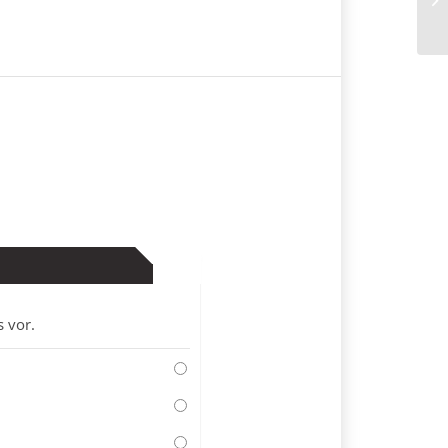
& 
s vor.