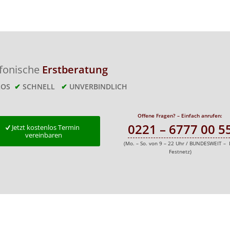
efonische
Erstberatung
LOS
✔
SCHNELL
✔
UNVERBINDLICH
Offene Fragen? – Einfach anrufen:
0221 – 6777 00 5
Jetzt kostenlos Termin
vereinbaren
(Mo. – So. von 9 – 22 Uhr / BUNDESWEIT – 
Festnetz)