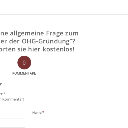
ine allgemeine Frage zum
er der OHG-Gründung”?
rten sie hier kostenlos!
0
KOMMENTARE
r
gen?
en Kommentar!
*
Name