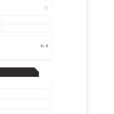
0,- €