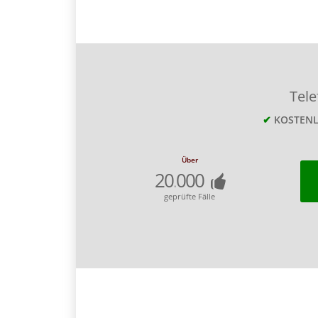
Tel
✔
KOSTEN
Über
20
000
.
geprüfte Fälle