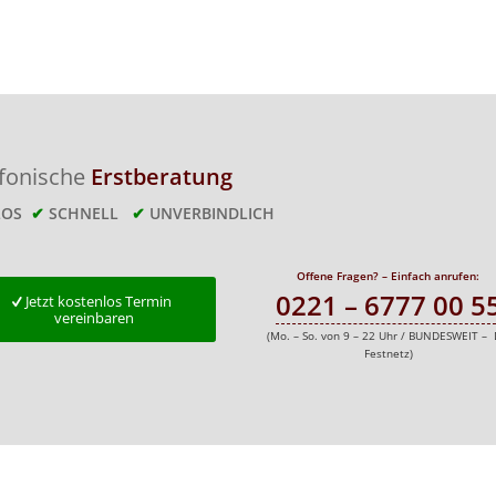
efonische
Erstberatung
LOS
✔
SCHNELL
✔
UNVERBINDLICH
Offene Fragen? – Einfach anrufen:
0221 – 6777 00 5
Jetzt kostenlos Termin
vereinbaren
(Mo. – So. von 9 – 22 Uhr / BUNDESWEIT – 
Festnetz)