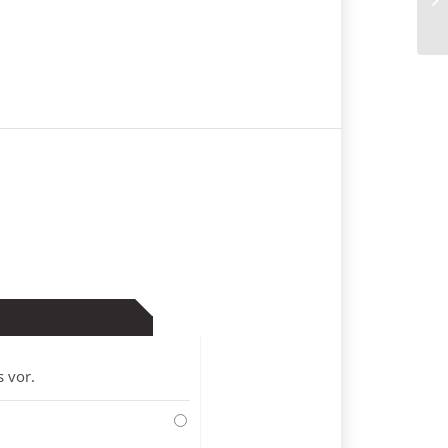
K
s vor.