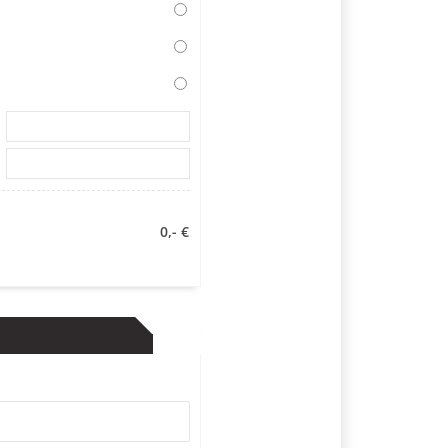
0,- €