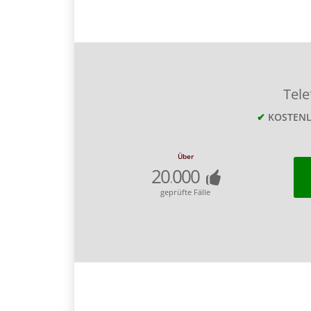
Tel
✔
KOSTEN
Über
20
000
.
geprüfte Fälle