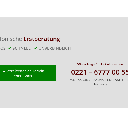
efonische
Erstberatung
LOS
✔
SCHNELL
✔
UNVERBINDLICH
Offene Fragen? – Einfach anrufen:
0221 – 6777 00 5
Jetzt kostenlos Termin
vereinbaren
(Mo. – So. von 9 – 22 Uhr / BUNDESWEIT – 
Festnetz)