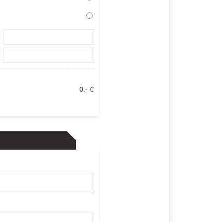
0,- €