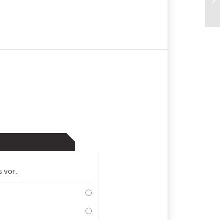
Un
s vor.