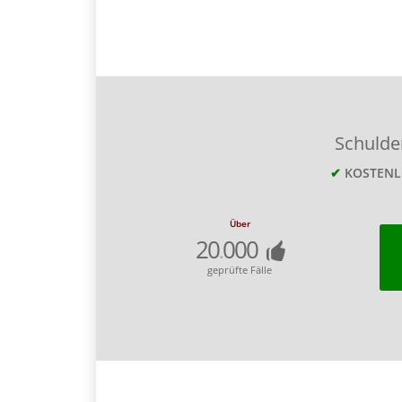
Schuld
✔
KOSTEN
Über
20
000
.
geprüfte Fälle