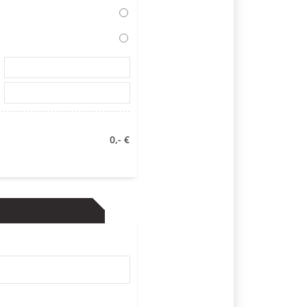
0,- €