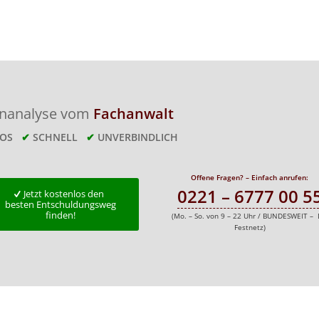
enanalyse vom
Fachanwalt
LOS
✔
SCHNELL
✔
UNVERBINDLICH
Offene Fragen? – Einfach anrufen:
0221 – 6777 00 5
Jetzt kostenlos den
besten Entschuldungsweg
finden!
(Mo. – So. von 9 – 22 Uhr / BUNDESWEIT – 
Festnetz)