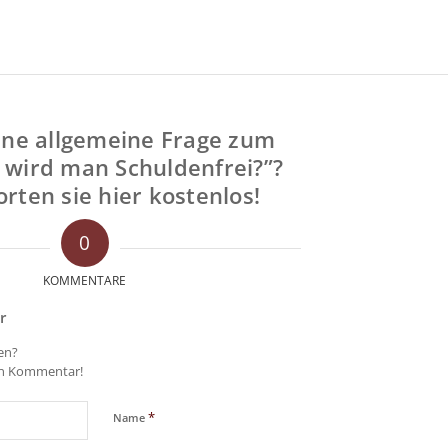
ine allgemeine Frage zum
wird man Schuldenfrei?”?
rten sie hier kostenlos!
0
KOMMENTARE
r
gen?
en Kommentar!
*
Name