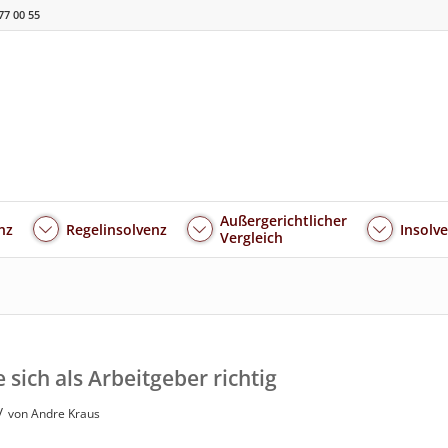
77 00 55
Außergerichtlicher
nz
Regelinsolvenz
Insolv
Vergleich
sich als Arbeitgeber richtig
/
von
Andre Kraus