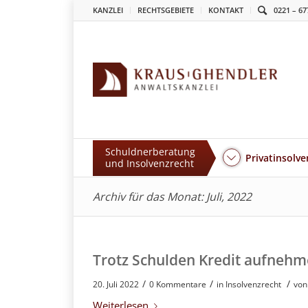
KANZLEI
RECHTSGEBIETE
KONTAKT
0221 – 67
Schuldnerberatung
Privatinsolve
und Insolvenzrecht
Archiv für das Monat: Juli, 2022
Trotz Schulden Kredit aufnehme
/
/
/
20. Juli 2022
0 Kommentare
in
Insolvenzrecht
vo
Weiterlesen