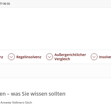
77 00 55
Außergerichtlicher
nz
Regelinsolvenz
Insolv
Vergleich
n – was Sie wissen sollten
n
Annette Vollmers-Stich